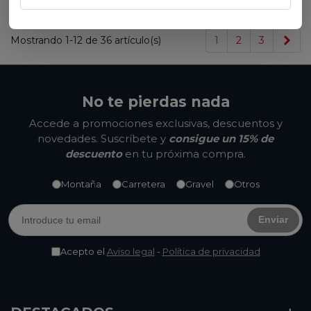
Sig
Mostrando 1-12 de 36 artículo(s)
1
2
3
No te pierdas nada
Accede a promociones exclusivas, descuentos y
novedades. Suscríbete y
consigue un 15% de
descuento
en tu próxima compra.
Montaña
Carretera
Gravel
Otros
Enviar
Acepto el
Aviso legal
-
Política de privacidad