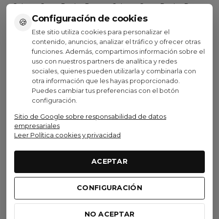
Culotte Corto Rapha Pro
Culotte Corto Rapha Pro
Team Training II Hombre
Team Training II Mujer
Configuración de cookies
🍪
Negro
Negro
Este sitio utiliza cookies para personalizar el
170,00 €
170,00 €
contenido, anuncios, analizar el tráfico y ofrecer otras
(IVA inc.)
(IVA inc.)
funciones. Además, compartimos información sobre el
200,00 €
200,00 €
-15%
-15%
uso con nuestros partners de analítica y redes
Ver opciones
Ver opciones
sociales, quienes pueden utilizarla y combinarla con
otra información que les hayas proporcionado.
Puedes cambiar tus preferencias con el botón
configuración.
Oferta
Oferta
Sitio de Google sobre responsabilidad de datos
empresariales
Leer Política cookies y privacidad
Rapha
Rapha
Culotte Corto Rapha
Culotte Corto Rapha
ACEPTAR
Brevet Element Cargo
Brevet Element Cargo
Hombre Gris
Mujer Gris
CONFIGURACIÓN
144,50 €
144,50 €
(IVA inc.)
(IVA inc.)
170,00 €
170,00 €
-15%
-15%
NO ACEPTAR
Ver opciones
Ver opciones