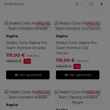
Sig
Ordenar por
12
1/3
Oferta
Oferta
Rapha
Rapha
Maillot Corto Rapha Pro
Maillot Corto Rapha Pro
Team Hombre Amarillo
Team Hombre Gris
Oscuro
119,00 €
(IVA inc.)
119,00 €
140,00 €
(IVA inc.)
-15%
140,00 €
-15%
Ver opciones
Ver opciones
Oferta
Oferta
Rapha
Rapha