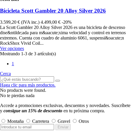
Bicicleta Scott Gambler 20 Alloy Silver 2026
3.599,20 €
(IVA inc.)
4.499,00 €
-20%
La Scott Gambler 20 Alloy Silver 2026 es una bicicleta de descenso
dise&ntilde;ada para m&aacute;xima velocidad y control en terrenos
extremos. Cuenta con cuadro de aluminio 6061, suspensi&oacute;n
RockShox Vivid Coil...
Ver opciones
Mostrando 1-3 de 3 artículo(s)
1
Cerca
Haga clic para más productos.
No products were found.
No te pierdas nada
Accede a promociones exclusivas, descuentos y novedades. Suscríbete
y
consigue un 15% de descuento
en tu próxima compra.
Montaña
Carretera
Gravel
Otros
Enviar