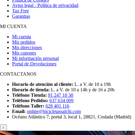
Aviso legal - Política de privacidad
Tax Free
Garantias
MI CUENTA
Mi cuenta
Mis pedidos
Mis direcciones
Mis cupones
Mi información personal
Portal de Devoluciones
CONTACTANOS
Horario de atención al cliente:
L. a V. de 10 a 19h
Horario de tienda:
L. a V. de 10 a 14h y de 16 a 20h
Teléfono Tienda:
91 247 10 30
Teléfono Pedidos:
637 634 009
Teléfono Taller:
628 401 116
Email:
online@bicicletassalchi.com
Océano Atlántico 7, portal 3, local 1, 28821, Coslada (Madrid)
↑