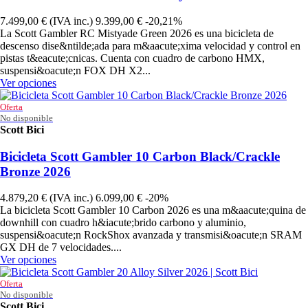
7.499,00 €
(IVA inc.)
9.399,00 €
-20,21%
La Scott Gambler RC Mistyade Green 2026 es una bicicleta de
descenso dise&ntilde;ada para m&aacute;xima velocidad y control en
pistas t&eacute;cnicas. Cuenta con cuadro de carbono HMX,
suspensi&oacute;n FOX DH X2...
Ver opciones
Oferta
No disponible
Scott Bici
4255828316
Bicicleta Scott Gambler 10 Carbon Black/Crackle
Bronze 2026
4.879,20 €
(IVA inc.)
6.099,00 €
-20%
La bicicleta Scott Gambler 10 Carbon 2026 es una m&aacute;quina de
downhill con cuadro h&iacute;brido carbono y aluminio,
suspensi&oacute;n RockShox avanzada y transmisi&oacute;n SRAM
GX DH de 7 velocidades....
Ver opciones
Oferta
No disponible
Scott Bici
4250802308