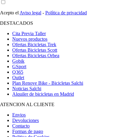
Acepto el
Aviso legal
-
Política de privacidad
DESTACADOS
Cita Previa Taller
Nuevos productos
Ofertas Bicicletas Trek
Ofertas Bicicletas Scott
Ofertas Bicicletas Orbea
Gobik
GSport
Q365
Outlet
Plan Renove Bike - Bicicletas Salchi
Noticias Salchi
Alquiler de bicicletas en Madrid
ATENCION AL CLIENTE
Envios
Devoluciones
Contacto
Formas de pago
Politica de Cookies