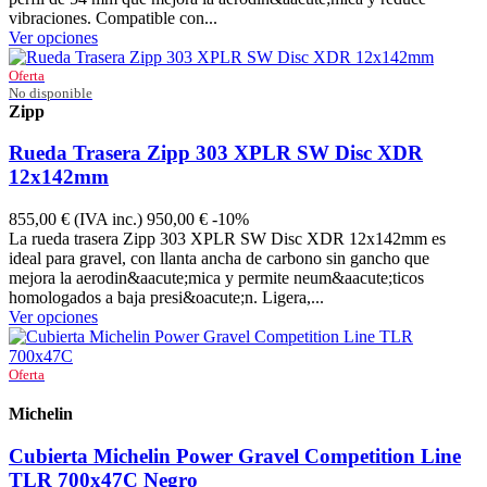
vibraciones. Compatible con...
Ver opciones
Oferta
No disponible
Zipp
00.1918.738.001
Rueda Trasera Zipp 303 XPLR SW Disc XDR
12x142mm
855,00 €
(IVA inc.)
950,00 €
-10%
La rueda trasera Zipp 303 XPLR SW Disc XDR 12x142mm es
ideal para gravel, con llanta ancha de carbono sin gancho que
mejora la aerodin&aacute;mica y permite neum&aacute;ticos
homologados a baja presi&oacute;n. Ligera,...
Ver opciones
Oferta
Michelin
709527
Cubierta Michelin Power Gravel Competition Line
TLR 700x47C Negro