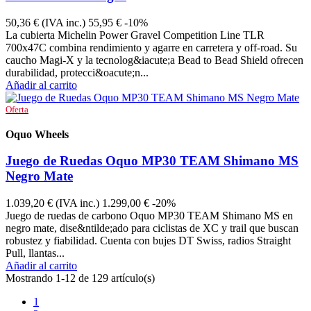
50,36 €
(IVA inc.)
55,95 €
-10%
La cubierta Michelin Power Gravel Competition Line TLR
700x47C combina rendimiento y agarre en carretera y off-road. Su
caucho Magi-X y la tecnolog&iacute;a Bead to Bead Shield ofrecen
durabilidad, protecci&oacute;n...
Añadir al carrito
Oferta
Oquo Wheels
O2210001
Juego de Ruedas Oquo MP30 TEAM Shimano MS
Negro Mate
1.039,20 €
(IVA inc.)
1.299,00 €
-20%
Juego de ruedas de carbono Oquo MP30 TEAM Shimano MS en
negro mate, dise&ntilde;ado para ciclistas de XC y trail que buscan
robustez y fiabilidad. Cuenta con bujes DT Swiss, radios Straight
Pull, llantas...
Añadir al carrito
Mostrando 1-12 de 129 artículo(s)
1