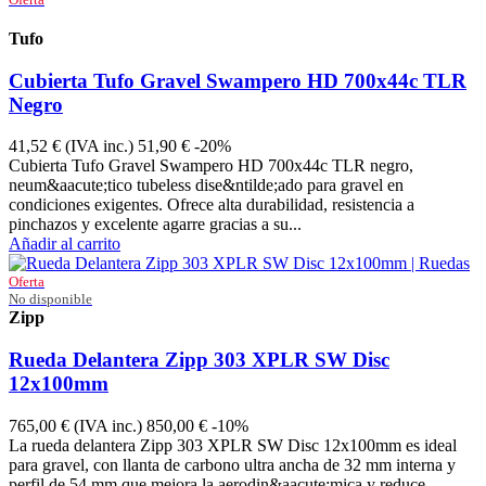
Tufo
TUFOCLI1D2307181
Cubierta Tufo Gravel Swampero HD 700x44c TLR
Negro
41,52 €
(IVA inc.)
51,90 €
-20%
Cubierta Tufo Gravel Swampero HD 700x44c TLR negro,
neum&aacute;tico tubeless dise&ntilde;ado para gravel en
condiciones exigentes. Ofrece alta durabilidad, resistencia a
pinchazos y excelente agarre gracias a su...
Añadir al carrito
Oferta
No disponible
Zipp
00.1918.737.000
Rueda Delantera Zipp 303 XPLR SW Disc
12x100mm
765,00 €
(IVA inc.)
850,00 €
-10%
La rueda delantera Zipp 303 XPLR SW Disc 12x100mm es ideal
para gravel, con llanta de carbono ultra ancha de 32 mm interna y
perfil de 54 mm que mejora la aerodin&aacute;mica y reduce