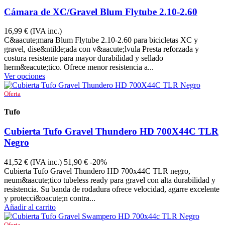
Cámara de XC/Gravel Blum Flytube 2.10-2.60
16,99 €
(IVA inc.)
C&aacute;mara Blum Flytube 2.10-2.60 para bicicletas XC y
gravel, dise&ntilde;ada con v&aacute;lvula Presta reforzada y
costura resistente para mayor durabilidad y sellado
herm&eacute;tico. Ofrece menor resistencia a...
Ver opciones
Oferta
Tufo
TUFOCLI1D2307011
Cubierta Tufo Gravel Thundero HD 700X44C TLR
Negro
41,52 €
(IVA inc.)
51,90 €
-20%
Cubierta Tufo Gravel Thundero HD 700x44C TLR negro,
neum&aacute;tico tubeless ready para gravel con alta durabilidad y
resistencia. Su banda de rodadura ofrece velocidad, agarre excelente
y protecci&oacute;n contra...
Añadir al carrito
Oferta