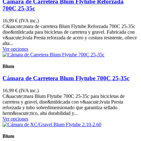
Cámara de Carretera Blum Flytube Reforzada
700C 25-35c
16,99 €
(IVA inc.)
C&aacute;mara de carretera Blum Flytube Reforzada 700C 25-35c
dise&ntilde;ada para bicicletas de carretera y gravel. Fabricada con
v&aacute;lvula Presta reforzada de acero y costura resistente, ofrece
alta...
Ver opciones
Blum
TTRD60
Cámara de Carretera Blum Flytube 700C 25-35c
16,99 €
(IVA inc.)
C&aacute;mara Blum Flytube 700C 25-35c para bicicletas de
carretera y gravel, dise&ntilde;ada con v&aacute;lvula Presta
reforzada y tubo sobredimensionado que garantiza sellado
herm&eacute;tico, alta durabilidad y...
Ver opciones
Blum
TTMB2942