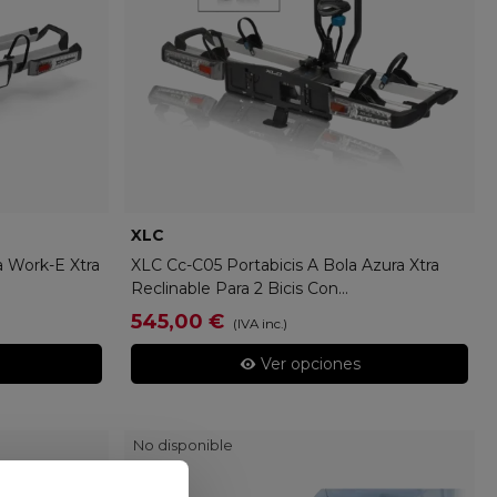
XLC
XLC-Q1801-8000
 Work-E Xtra
XLC Cc-C05 Portabicis A Bola Azura Xtra
Reclinable Para 2 Bicis Con...
545,00 €
(IVA inc.)
Ver opciones
No disponible