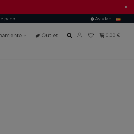
×
de pago
Ayuda
namiento
Outlet
0,00 €