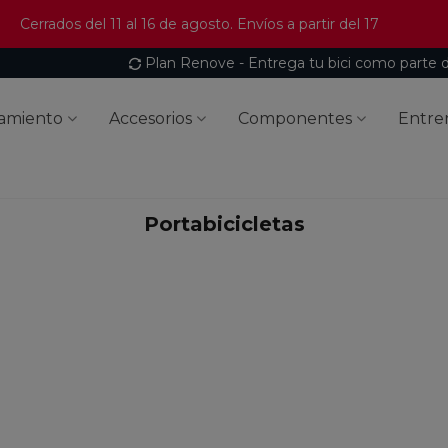
Cerrados del 11 al 16 de agosto. Envíos a partir del 17
Plan Renove - Entrega tu bici como parte 
amiento
Accesorios
Componentes
Entre
Portabicicletas