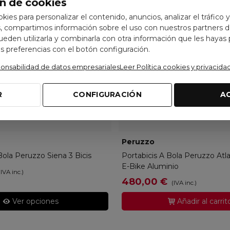
n de cookies
ookies para personalizar el contenido, anuncios, analizar el tráfico 
 compartimos información sobre el uso con nuestros partners de
pueden utilizarla y combinarla con otra información que les hayas
 preferencias con el botón configuración.
ponsabilidad de datos empresariales
Leer Política cookies y privacida
R
CONFIGURACIÓN
A
RUZZO-668/3N
Peruzzo
PERUZZO-714
Bola Peruzzo Siena 3 Bicis
Portabicis A Bola Peruzzo Atlan
E-Bike Aluminio
(IVA inc.)
480,00 €
(IVA inc.)
Ver opciones
Añadir al carrit