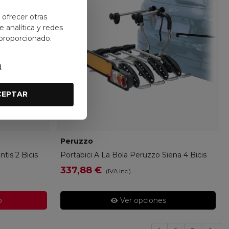
y ofrecer otras
 analítica y redes
 proporcionado.
d
CEPTAR
Peruzzo
PERUZZO-668/4
tis 2 Bicis
Portabici A La Bola Peruzzo Siena 4 Bicis
337,88 €
(IVA inc.)
o
Ver opciones