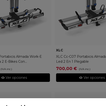
902-2000
XLC
XLC-Q1902-1000
ortabicis Almada Work-E
XLC Cc-C07 Portabicis Almada
 2 E-Bikes Con...
Led 2 En 1 Plegable
700,00 €
(IVA inc.)
(IVA inc.)
Ver opciones
Ver opciones