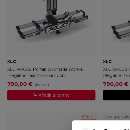
XLC
XLC-Q2401-2000
XLC
XLC-Q1
XLC Vc-C08 Portabici Almada Work-E
XLC Vc-C08 P
Plegable Para 2 E-Bikes Con...
Plegable Para
790,00 €
790,00 €
(IVA inc.)
Añadir al carrito
No disponible
Oferta