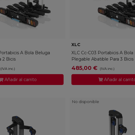
03312000
XLC
XLC-2503312200
ortabicis A Bola Beluga
XLC Cc-C03 Portabicis A Bola
 2 Bicis
Plegable Abatible Para 3 Bicis
485,00 €
(IVA inc.)
(IVA inc.)
Añadir al carrito
Añadir al carrit
No disponible