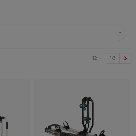
Sig
12
1/3