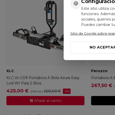
Configuració
🍪
Este sitio utiliza c
funciones. Además,
sociales, quienes 
Puedes cambiar tus
Sitio de Google sobre res
NO ACEPTA
XLC
XLC-Q2303-9000
Peruzzo
PE
XLC Vc-C09 Portabicis A Bola Azura Easy
Portabicis A 
Led Wt Para 2 Bicis
267,50 €
425,00 €
500,00 €
-15%
(IVA inc.)
Añadir al carrito