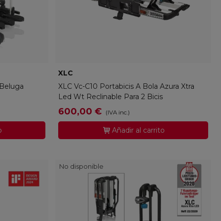
XLC
XLC-Q2303-8000
 Beluga
XLC Vc-C10 Portabicis A Bola Azura Xtra
Led Wt Reclinable Para 2 Bicis
600,00 €
(IVA inc.)
o
Añadir al carrito
No disponible