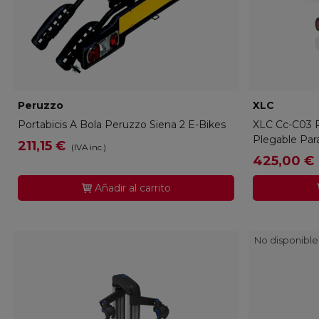
Peruzzo
PERUZZO-668E
XLC
XLC-25
Portabicis A Bola Peruzzo Siena 2 E-Bikes
XLC Cc-C03 P
Plegable Para
211,15 €
(IVA inc.)
425,00 €
Añadir al carrito
No disponible