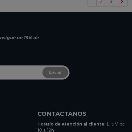
Sig
1
2
3
nsigue un 15% de
Enviar
CONTACTANOS
Horario de atención al cliente:
L. a V. de
10 a 19h