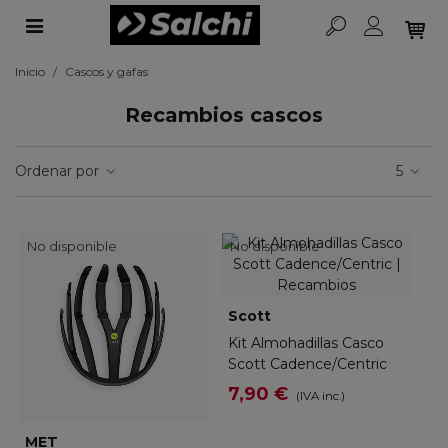
Inicio
/
Cascos y gafas
Recambios cascos
Ordenar por
5
No disponible
No disponible
Scott
Kit Almohadillas Casco
Scott Cadence/Centric
7,90 €
(IVA inc.)
MET