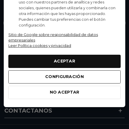
uso con nuestros partners de analítica y redes
sociales, quienes pueden utilizarla y combinarla con
Montaña
Carretera
Gravel
Otros
otra información que les hayas proporcionado.
Puedes cambiar tus preferencias con el botón
Enviar
configuración.
Sitio de Google sobre responsabilidad de datos
Acepto el
Aviso legal
-
Política de privacidad
empresariales
Leer Política cookies y privacidad
DESTACADOS
ACEPTAR
CONFIGURACIÓN
ATENCION AL CLIENTE
NO ACEPTAR
MI CUENTA
CONTACTANOS