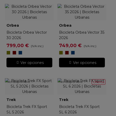
Orbea
Orbea
Bicicleta Orbea Vector
Bicicleta Orbea Vector 35
30 2026
2026
799,00 €
749,00 €
(IVA inc.)
(IVA inc.)
Metallic
Metallic
Moondust
Metallic
Metallic
Moondust
Infinity
Burgundy
Blue
Infinity
Burgundy
Blue
Green
Red
(Matt)
Green
Red
(Matt)
Ver opciones
Ver opciones
(Gloss)
(Gloss)
(Gloss)
(Gloss)
No disponible
No disponible
Oferta
Trek
Trek
Bicicleta Trek FX Sport
Bicicleta Trek FX Sport
SL 5 2026
SL 6 2026