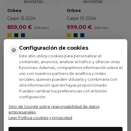
Orbea
Orbea
Carpe 15 2024
Carpe 10 2024
859,00 €
999,00 €
(IVA inc.)
(IVA inc.)
Mango
Metallic
Moondust
Mango
Metallic
Moondust
Infinity
Blue
Infinity
Blue
Green
Green
Ver opciones
Ver opciones
Configuración de cookies
🍪
Este sitio utiliza cookies para personalizar el
contenido, anuncios, analizar el tráfico y ofrecer otras
Sig
Mostrando 1-12 de 13 artículo(s)
1
2
funciones. Además, compartimos información sobre el
uso con nuestros partners de analítica y redes
Las bicicletas urbanas son la opción ideal para
sociales, quienes pueden utilizarla y combinarla con
desplazarte por la ciudad de forma cómoda, práctica y
otra información que les hayas proporcionado.
eficiente. En Bicicletas Salchi encontrarás una cuidada
Puedes cambiar tus preferencias con el botón
selección de bicicletas ciudad pensadas para el uso
configuración.
diario, trayectos al trabajo, recados o paseos urbanos
Sitio de Google sobre responsabilidad de datos
con total funcionalidad. Dentro de esta categoría de
empresariales
bicicletas urbanas podrás valorar modelos diseñados
Leer Política cookies y privacidad
para priorizar la comodidad de marcha, una postura más
erguida y una conducción estable en entornos urbanos.