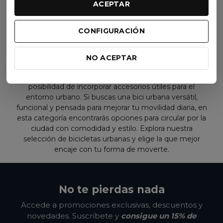
Son bicicletas perfectas para quienes buscan moverse
ACEPTAR
con agilidad por calles, carriles bici y recorridos
cotidianos, con soluciones adaptadas a las necesidades
CONFIGURACIÓN
del día a día. Al elegir una bicicleta de ciudad conviene
tener en cuenta el tipo de uso que vas a darle, la
frecuencia de tus desplazamientos y el nivel de confort
NO ACEPTAR
que buscas. También es importante fijarse en aspectos
como la geometría, la facilidad de manejo o la
posibilidad de incorporar accesorios útiles para el
entorno urbano. Si buscas una bici urbana versátil,
funcional y pensada para mejorar tu movilidad diaria, en
esta categoría encontrarás opciones para circular por la
ciudad con comodidad y estilo. Explora nuestra
selección de bicicletas urbanas y elige la que mejor
encaje con tu forma de moverte.
No te pierdas nada
Accede a promociones exclusivas, descuentos y
novedades. Suscríbete y
consigue un 15% de