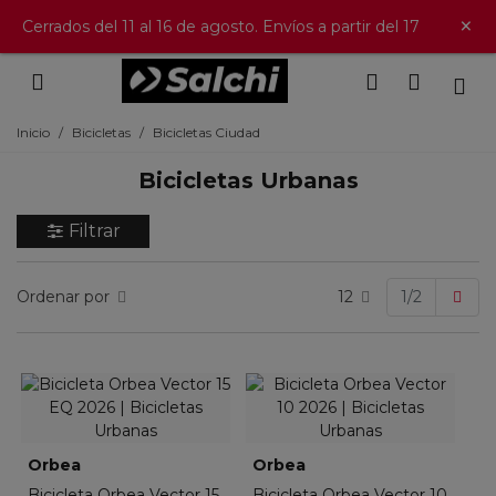
×
Cerrados del 11 al 16 de agosto. Envíos a partir del 17
Inicio
/
Bicicletas
/
Bicicletas Ciudad
Bicicletas Urbanas
Filtrar
Sig
Ordenar por
12
1/2
Orbea
Orbea
Bicicleta Orbea Vector 15
Bicicleta Orbea Vector 10