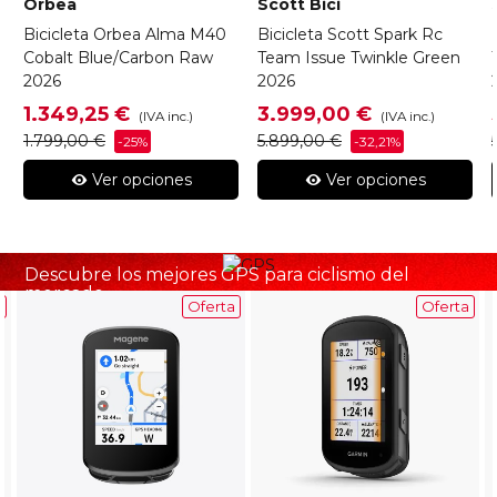
Orbea
Scott Bici
e
Bicicleta Orbea Alma M40
Bicicleta Scott Spark Rc
Cobalt Blue/Carbon Raw
Team Issue Twinkle Green
2026
2026
1.349,25 €
3.999,00 €
(IVA inc.)
(IVA inc.)
1.799,00 €
5.899,00 €
-25%
-32,21%
Ver opciones
Ver opciones
GPS
Descubre los mejores GPS para ciclismo del
mercado.
a
Oferta
Oferta
VER MÁS GPS