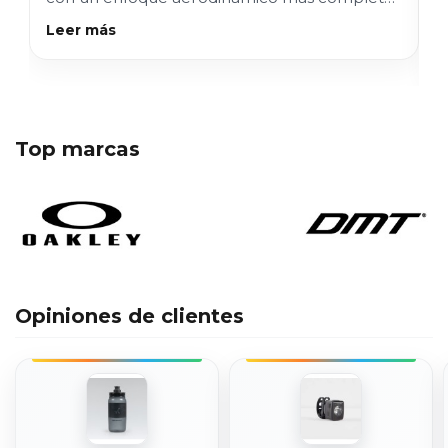
D
una plataforma m...
Leer más
e
L
Top marcas
Opiniones de clientes