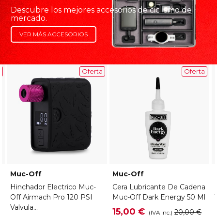
Descubre los mejores accesorios de ciclismo del
mercado.
VER MÁS ACCESORIOS
a
Oferta
Oferta
Muc-Off
Muc-Off
Hinchador Electrico Muc-
Cera Lubricante De Cadena
Off Airmach Pro 120 PSI
Muc-Off Dark Energy 50 Ml
Valvula...
15,00 €
20,00 €
(IVA inc.)