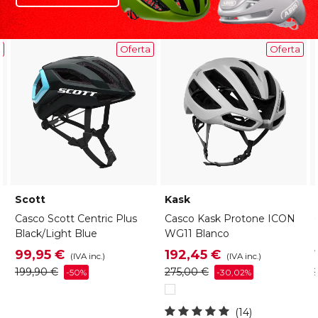
a
Oferta
Oferta
Scott
Kask
Casco Scott Centric Plus
Casco Kask Protone ICON
Black/Light Blue
WG11 Blanco
99,95 €
192,45 €
(IVA inc.)
(IVA inc.)
199,90 €
275,00 €
-50%
-30,02%
Blanco
(14)