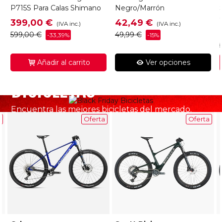
P715S Para Calas Shimano
Negro/Marrón
399,00 €
42,49 €
(IVA inc.)
(IVA inc.)
599,00 €
49,99 €
-33,39%
-15%
Añadir al carrito
Ver opciones
BICICLETAS
Encuentra las mejores bicicletas del mercado.
a
Oferta
Oferta
VER MÁS BICICLETAS