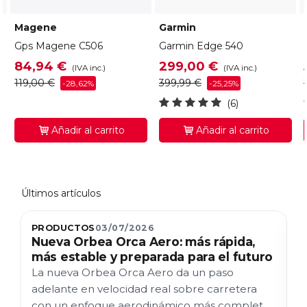
Magene
Garmin
Gps Magene C506
Garmin Edge 540
84,94 €
299,00 €
(IVA inc.)
(IVA inc.)
119,00 €
399,99 €
-28,62%
-25,25%
(6)
Añadir al carrito
Añadir al carrito
Últimos artículos
PRODUCTOS
03/07/2026
P
Nueva Orbea Orca Aero: más rápida,
N
más estable y preparada para el futuro
c
L
La nueva Orbea Orca Aero da un paso
L
adelante en velocidad real sobre carretera
p
con un enfoque aerodinámico más completo,