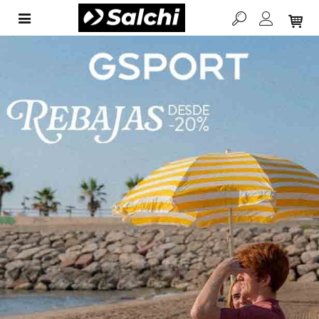
NUEVA ORBEA ORCA
AERO
más rápida, más estable y preparada para el futuro
VER MODELOS
CONÓCELA