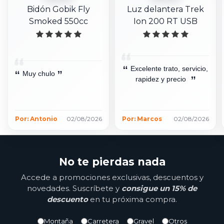
Bidón Gobik Fly
Luz delantera Trek
Smoked 550cc
Ion 200 RT USB
Excelente trato, servicio,
Muy chulo
rapidez y precio
Por: Antonio
02/08/2026
Por: Marcos
02/08/2026
No te pierdas nada
Accede a promociones exclusivas, descuentos y
novedades. Suscríbete y
consigue un 15% de
descuento
en tu próxima compra.
Montaña
Carretera
Gravel
Otros