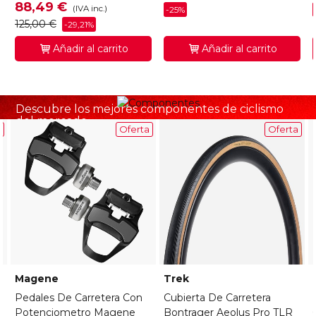
88,49 €
(IVA inc.)
-25%
125,00 €
-29,21%
Añadir al carrito
Añadir al carrito
COMPONENTES
Descubre los mejores componentes de ciclismo
del mercado.
a
Oferta
Oferta
VER MÁS COMPONENTES
Magene
Trek
Pedales De Carretera Con
Cubierta De Carretera
Potenciometro Magene
Bontrager Aeolus Pro TLR