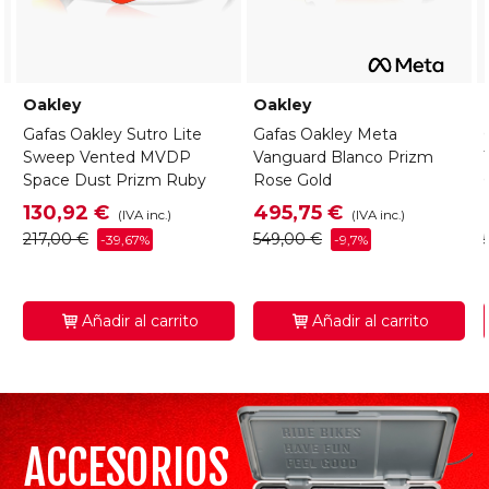
Oakley
Oakley
Gafas Oakley Sutro Lite
Gafas Oakley Meta
Sweep Vented MVDP
Vanguard Blanco Prizm
Space Dust Prizm Ruby
Rose Gold
130,92 €
495,75 €
(IVA inc.)
(IVA inc.)
217,00 €
549,00 €
-39,67%
-9,7%
Añadir al carrito
Añadir al carrito
ACCESORIOS