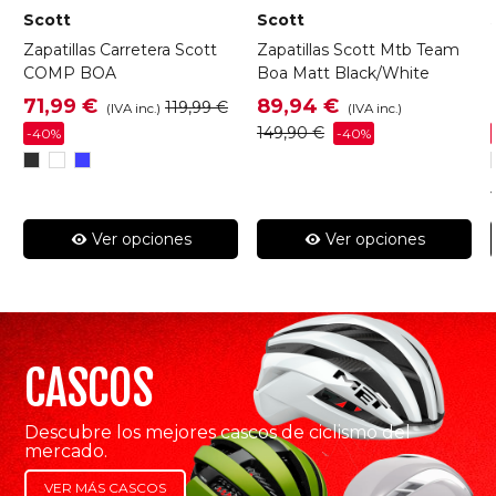
Scott
Scott
-
Zapatillas Carretera Scott
Zapatillas Scott Mtb Team
COMP BOA
Boa Matt Black/White
71,99 €
89,94 €
119,99 €
(IVA inc.)
(IVA inc.)
149,90 €
-40%
-40%
Negro/Plata
Blanco/Negro
Azul
Metalicol/Negro
Ver opciones
Ver opciones
CASCOS
Descubre los mejores cascos de ciclismo del
mercado.
VER MÁS CASCOS