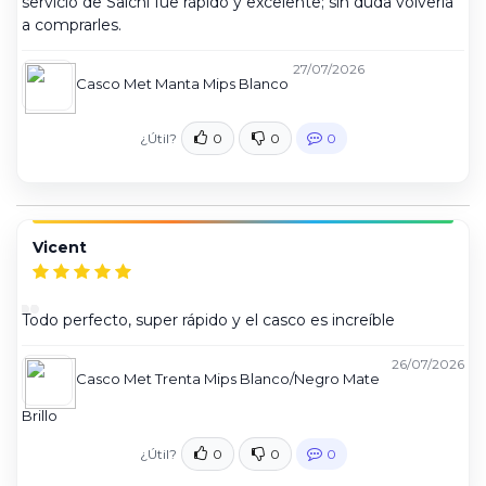
servicio de Salchi fue rápido y excelente; sin duda volvería
a comprarles.
27/07/2026
Casco Met Manta Mips Blanco
¿Útil?
0
0
0
Vicent
Todo perfecto, super rápido y el casco es increíble
26/07/2026
Casco Met Trenta Mips Blanco/Negro Mate
Brillo
¿Útil?
0
0
0