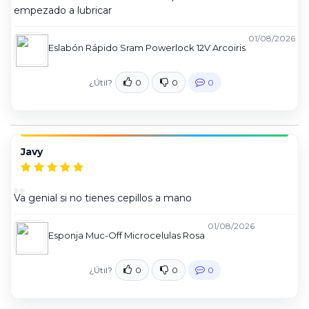
empezado a lubricar
01/08/2026
Eslabón Rápido Sram Powerlock 12V Arcoiris
¿Útil?
0
0
0
Javy
Va genial si no tienes cepillos a mano
01/08/2026
Esponja Muc-Off Microcelulas Rosa
¿Útil?
0
0
0