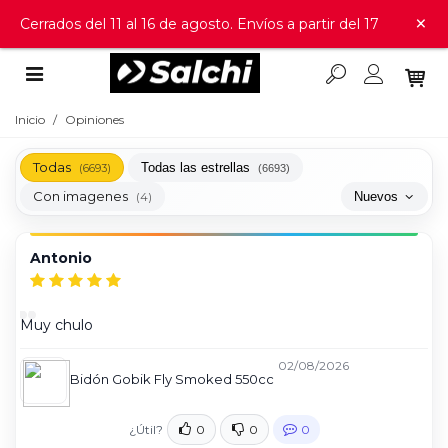
×
Cerrados del 11 al 16 de agosto. Envíos a partir del 17
Inicio
/
Opiniones
Todas
Todas las estrellas
(6693)
(6693)
Con imagenes
Nuevos
(4)
Antonio
Muy chulo
02/08/2026
Bidón Gobik Fly Smoked 550cc
¿Útil?
0
0
0