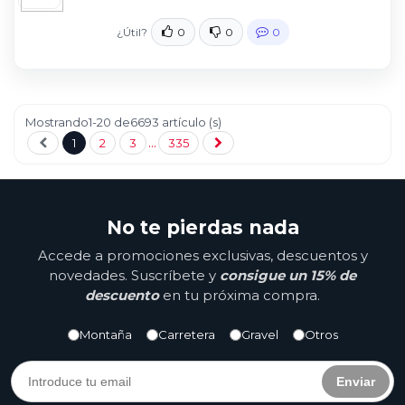
¿Útil?
0
0
0
Mostrando1-20 de6693 artículo (s)
…
Anterior
próximo
1
2
3
335
No te pierdas nada
Accede a promociones exclusivas, descuentos y
novedades. Suscríbete y
consigue un 15% de
descuento
en tu próxima compra.
Montaña
Carretera
Gravel
Otros
Enviar