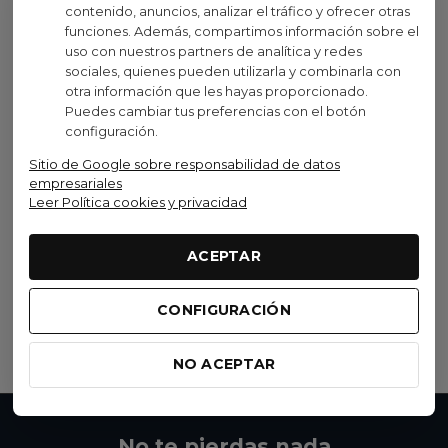
contenido, anuncios, analizar el tráfico y ofrecer otras
funciones. Además, compartimos información sobre el
Oferta
Oferta
uso con nuestros partners de analítica y redes
sociales, quienes pueden utilizarla y combinarla con
otra información que les hayas proporcionado.
Gobik
Gobik
Puedes cambiar tus preferencias con el botón
configuración.
Guantes Térmicos
Guantes De Lluvia
Primaloft Gobik Nuuk
Unisex Gobik Tundra
Sitio de Google sobre responsabilidad de datos
Unisex True Black
Black 2.0
empresariales
Leer Política cookies y privacidad
41,30 €
19,50 €
(IVA inc.)
(IVA inc.)
59,00 €
39,00 €
-30%
-50%
ACEPTAR
(27)
(28)
Ver opciones
Ver opciones
CONFIGURACIÓN
Sig
Mostrando 1-12 de 27 artículo(s)
1
2
3
NO ACEPTAR
No te pierdas nada