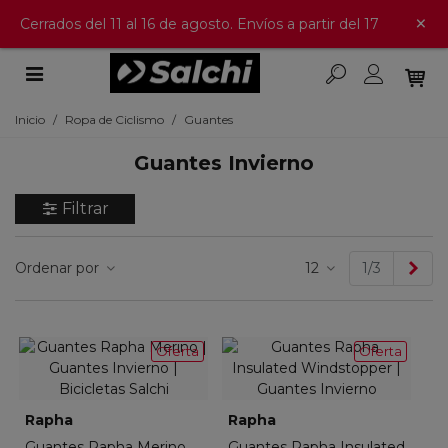
×
Cerrados del 11 al 16 de agosto. Envíos a partir del 17
Inicio
/
Ropa de Ciclismo
/
Guantes
Guantes Invierno
Filtrar
Sig
Ordenar por
12
1/3
Oferta
Oferta
Rapha
Rapha
Guantes Rapha Merino
Guantes Rapha Insulated