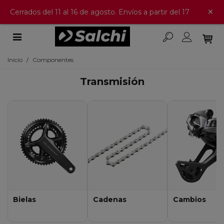
×
Cerrados del 11 al 16 de agosto. Envíos a partir del 17
Inicio
/
Componentes
Transmisión
Bielas
Cadenas
Cambios