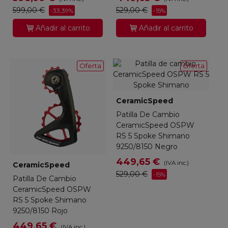
599,00 €
529,00 €
-33,39%
-15%
Añadir al carrito
Añadir al carrito
Oferta
Oferta
CeramicSpeed
Patilla De Cambio
CeramicSpeed OSPW
RS 5 Spoke Shimano
9250/8150 Negro
449,65 €
(IVA inc.)
CeramicSpeed
529,00 €
-15%
Patilla De Cambio
CeramicSpeed OSPW
RS 5 Spoke Shimano
9250/8150 Rojo
449,65 €
(IVA inc.)