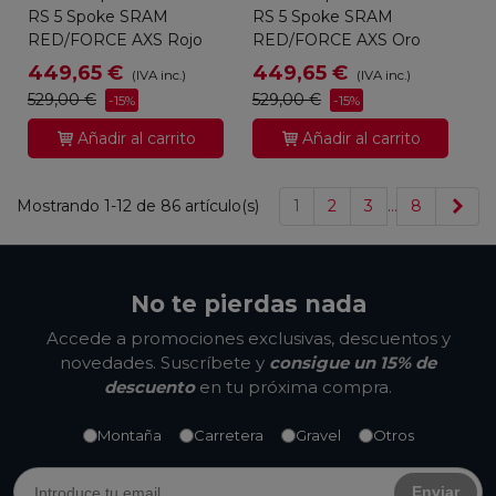
RS 5 Spoke SRAM
RS 5 Spoke SRAM
RED/FORCE AXS Rojo
RED/FORCE AXS Oro
449,65 €
449,65 €
(IVA inc.)
(IVA inc.)
529,00 €
529,00 €
-15%
-15%
Añadir al carrito
Añadir al carrito
Sig
Mostrando 1-12 de 86 artículo(s)
1
2
3
…
8
No te pierdas nada
Accede a promociones exclusivas, descuentos y
novedades. Suscríbete y
consigue un 15% de
descuento
en tu próxima compra.
Montaña
Carretera
Gravel
Otros
Enviar