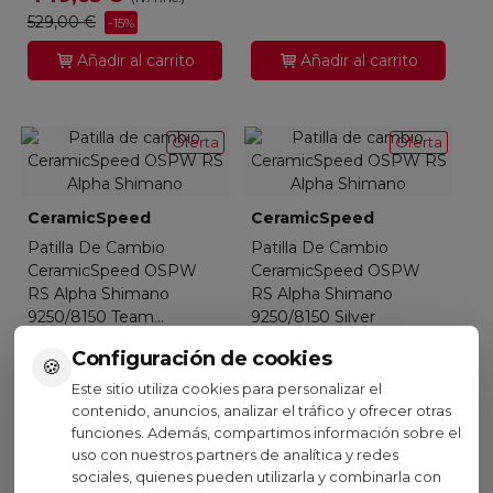
529,00 €
-15%
Añadir al carrito
Añadir al carrito
Oferta
Oferta
CeramicSpeed
CeramicSpeed
Patilla De Cambio
Patilla De Cambio
CeramicSpeed OSPW
CeramicSpeed OSPW
RS Alpha Shimano
RS Alpha Shimano
9250/8150 Team...
9250/8150 Silver
492,15 €
492,15 €
(IVA inc.)
(IVA inc.)
Configuración de cookies
🍪
579,00 €
579,00 €
-15%
-15%
Este sitio utiliza cookies para personalizar el
contenido, anuncios, analizar el tráfico y ofrecer otras
Añadir al carrito
Añadir al carrito
funciones. Además, compartimos información sobre el
uso con nuestros partners de analítica y redes
sociales, quienes pueden utilizarla y combinarla con