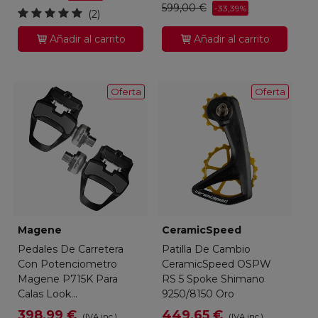
599,00 €
-33,39%
(2)
Añadir al carrito
Añadir al carrito
Oferta
Oferta
Magene
CeramicSpeed
Pedales De Carretera
Patilla De Cambio
Con Potenciometro
CeramicSpeed OSPW
Magene P715K Para
RS 5 Spoke Shimano
Calas Look...
9250/8150 Oro
398,99 €
449,65 €
(IVA inc.)
(IVA inc.)