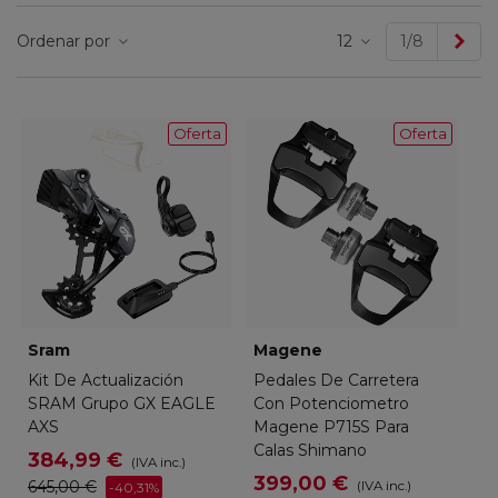
Sig
Ordenar por
12
1/8
Oferta
Oferta
Sram
Magene
Kit De Actualización
Pedales De Carretera
SRAM Grupo GX EAGLE
Con Potenciometro
AXS
Magene P715S Para
Calas Shimano
384,99 €
(IVA inc.)
399,00 €
645,00 €
(IVA inc.)
-40,31%