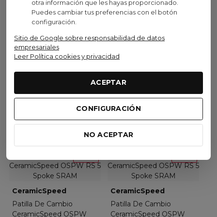
Oferta
Oferta
otra información que les hayas proporcionado.
Puedes cambiar tus preferencias con el botón
configuración.
CeramicSpeed
CeramicSpeed
Sitio de Google sobre responsabilidad de datos
empresariales
Patilla De Cambio
Patilla De Cambio
Leer Política cookies y privacidad
CeramicSpeed OSPW
CeramicSpeed OSPW
RS Alpha SRAM
RS Alpha SRAM
RED/FORCE AXS Negro
RED/FORCE AXS...
ACEPTAR
492,15 €
492,15 €
(IVA inc.)
(IVA inc.)
579,00 €
579,00 €
-15%
-15%
CONFIGURACIÓN
Añadir al carrito
Añadir al carrito
NO ACEPTAR
Oferta
Oferta
CeramicSpeed
CeramicSpeed
Patilla De Cambio
Patilla De Cambio
CeramicSpeed OSPW
CeramicSpeed OSPW