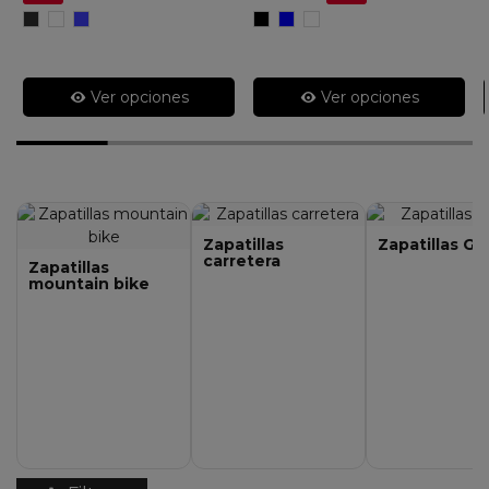
Negro/Plata
Blanco/Negro
Azul
Negro
Azul
Blanco
Metalicol/Negro
Ver opciones
Ver opciones
Zapatillas
Zapatillas Gr
carretera
Zapatillas
mountain bike