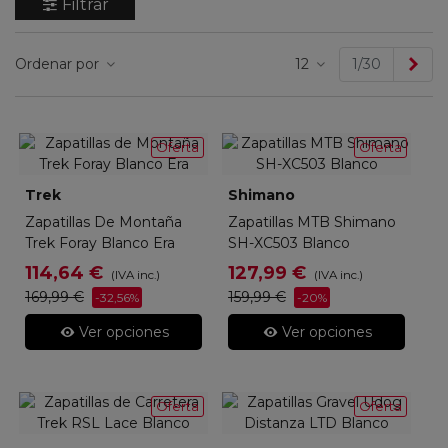
Filtrar
Sig
Ordenar por
12
1/30
Oferta
Oferta
Trek
Shimano
Zapatillas De Montaña
Zapatillas MTB Shimano
Trek Foray Blanco Era
SH-XC503 Blanco
114,64 €
127,99 €
(IVA inc.)
(IVA inc.)
169,99 €
159,99 €
-32,56%
-20%
Ver opciones
Ver opciones
Oferta
Oferta