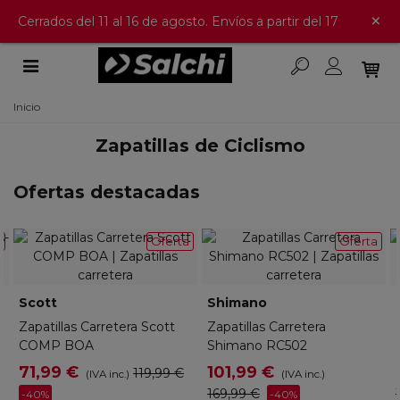
×
Cerrados del 11 al 16 de agosto. Envíos a partir del 17
Inicio
Zapatillas de Ciclismo
Ofertas destacadas
a
Oferta
Oferta
Scott
Shimano
Zapatillas Carretera Scott
Zapatillas Carretera
COMP BOA
Shimano RC502
71,99 €
101,99 €
119,99 €
(IVA inc.)
(IVA inc.)
169,99 €
-40%
-40%