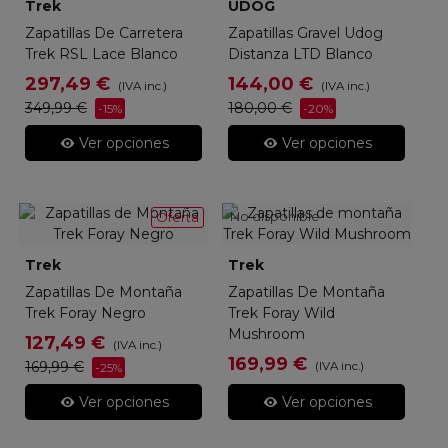
Trek
UDOG
Zapatillas De Carretera
Zapatillas Gravel Udog
Trek RSL Lace Blanco
Distanza LTD Blanco
297,49 €
144,00 €
(IVA inc.)
(IVA inc.)
349,99 €
180,00 €
-15%
-20%
Ver opciones
Ver opciones
No disponible
Oferta
Trek
Trek
Zapatillas De Montaña
Zapatillas De Montaña
Trek Foray Negro
Trek Foray Wild
Mushroom
127,49 €
(IVA inc.)
169,99 €
169,99 €
(IVA inc.)
-25%
Ver opciones
Ver opciones