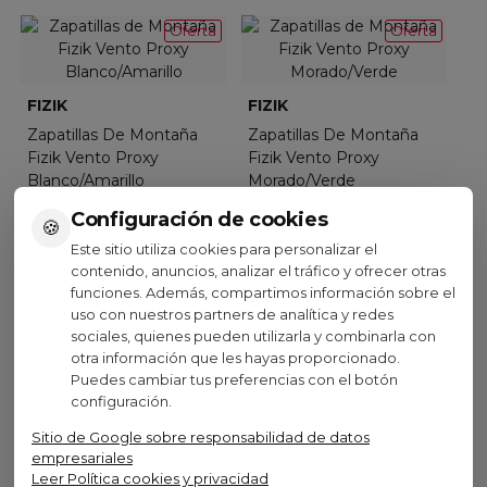
Oferta
Oferta
FIZIK
FIZIK
Zapatillas De Montaña
Zapatillas De Montaña
Fizik Vento Proxy
Fizik Vento Proxy
Blanco/Amarillo
Morado/Verde
191,99 €
191,99 €
Configuración de cookies
(IVA inc.)
(IVA inc.)
🍪
239,99 €
239,99 €
-20%
-20%
Este sitio utiliza cookies para personalizar el
contenido, anuncios, analizar el tráfico y ofrecer otras
Ver opciones
Ver opciones
funciones. Además, compartimos información sobre el
uso con nuestros partners de analítica y redes
sociales, quienes pueden utilizarla y combinarla con
otra información que les hayas proporcionado.
Oferta
Oferta
Puedes cambiar tus preferencias con el botón
configuración.
FIZIK
FIZIK
Sitio de Google sobre responsabilidad de datos
Zapatillas De Montaña
Zapatillas De Montaña
empresariales
Fizik Vento Proxy Blanco
Fizik Vento Proxy Negro
Leer Política cookies y privacidad