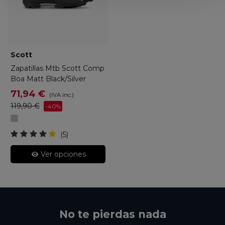
Scott
Zapatillas Mtb Scott Comp
Boa Matt Black/Silver
71,94 €
(IVA inc.)
119,90 €
-40%
Mate
Negro/Plata
(5)
Ver opciones
No te pierdas nada