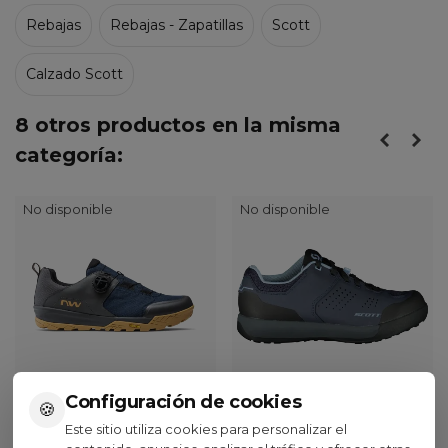
Rebajas
Rebajas - Zapatillas
Scott
Calzado Scott
8 otros productos en la misma
categoría:
No disponible
No disponible
Configuración de cookies
🍪
Northwave
Scott
Este sitio utiliza cookies para personalizar el
Zapatillas Northwave
Zapatillas Mtb Mujer Scott