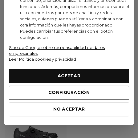
contenido, anuncios, analizar el tráfico y ofrecer otras
Rockit Plus Azul Oscuro
Shr-Alp Lace
funciones. Además, compartimos información sobre el
uso con nuestros partners de analítica y redes
C/U
Azul
149,99 €
99,90 €
(IVA inc.)
(IVA inc.)
Oscur
sociales, quienes pueden utilizarla y combinarla con
Claro
otra información que les hayas proporcionado.
Puedes cambiar tus preferencias con el botón
configuración.
Sitio de Google sobre responsabilidad de datos
Ver opciones
Ver opciones
empresariales
Leer Política cookies y privacidad
ACEPTAR
Visto recientemente
CONFIGURACIÓN
Oferta
NO ACEPTAR