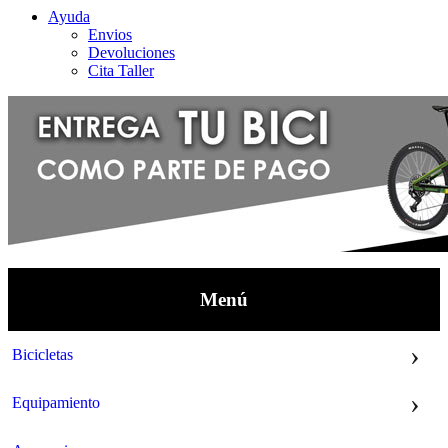
Ayuda
Envios
Devoluciones
Cita Taller
Menú
Bicicletas
Equipamiento