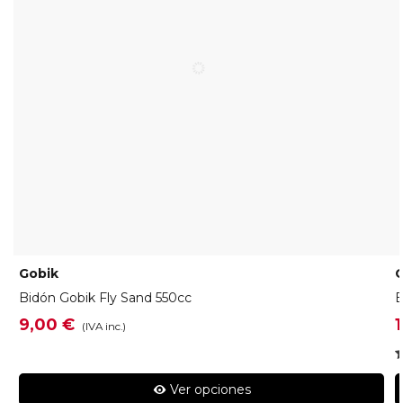
Gobik
G
Bidón Gobik Fly Sand 550cc
B
9,00 €
(IVA inc.)
Ver opciones