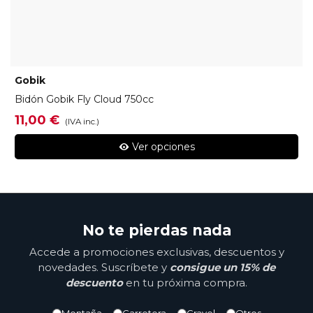
Gobik
Bidón Gobik Fly Cloud 750cc
11,00 €
(IVA inc.)
Ver opciones
No te pierdas nada
Accede a promociones exclusivas, descuentos y
novedades. Suscríbete y
consigue un 15% de
descuento
en tu próxima compra.
Montaña
Carretera
Gravel
Otros