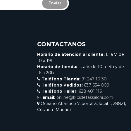
Enviar
CONTACTANOS
Horario de atención al cliente:
L. a V. de
10 a 19h
Horario de tienda:
L. a V. de 10 a 14h y de
16 a 20h
Teléfono Tienda:
91 247 10 30
Teléfono Pedidos:
637 634 009
Teléfono Taller:
628 401 116
Email:
online@bicicletassalchi.com
Océano Atlántico 7, portal 3, local 1, 28821,
Coslada (Madrid)