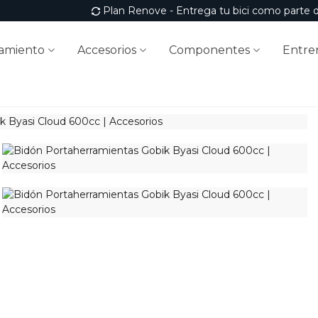
Plan Renove - Entrega tu bici como parte 
amiento
Accesorios
Componentes
Entre