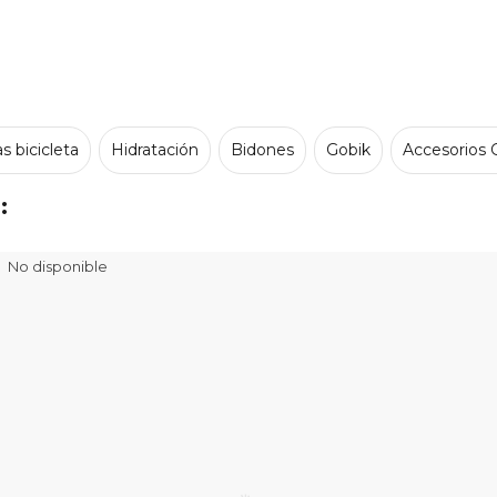
s bicicleta
Hidratación
Bidones
Gobik
Accesorios 
:
No disponible