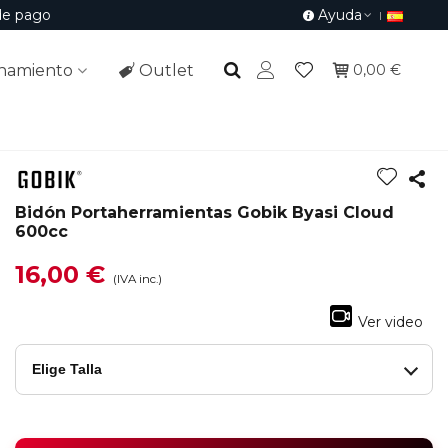
de pago
Ayuda
namiento
Outlet
0,00 €
Bidón Portaherramientas Gobik Byasi Cloud
600cc
16,00 €
(IVA inc.)
Ver video
Elige Talla