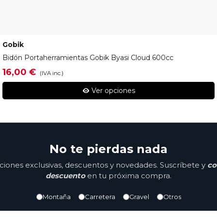
Gobik
15-25-004-001-00
Bidón Portaherramientas Gobik Byasi Cloud 600cc
16,00 €
(IVA inc.)
Ver opciones
No te pierdas nada
ones exclusivas, descuentos y novedades. Suscríbete y
co
descuento
en tu próxima compra.
Montaña
Carretera
Gravel
Otros