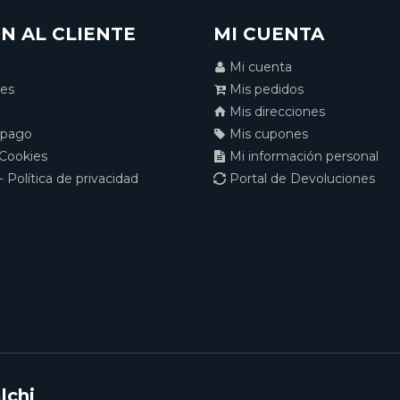
N AL CLIENTE
MI CUENTA
Mi cuenta
nes
Mis pedidos
Mis direcciones
 pago
Mis cupones
 Cookies
Mi información personal
- Política de privacidad
Portal de Devoluciones
lchi