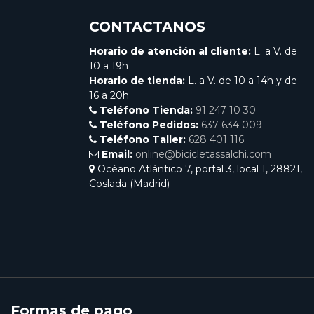
CONTACTANOS
Horario de atención al cliente:
L. a V. de
10 a 19h
Horario de tienda:
L. a V. de 10 a 14h y de
16 a 20h
Teléfono Tienda:
91 247 10 30
Teléfono Pedidos:
637 634 009
Teléfono Taller:
628 401 116
Email:
online@bicicletassalchi.com
Océano Atlántico 7, portal 3, local 1, 28821,
Coslada (Madrid)
Formas de pago