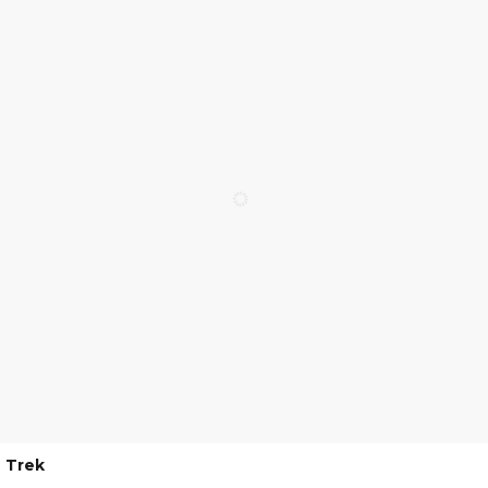
Trek
21489