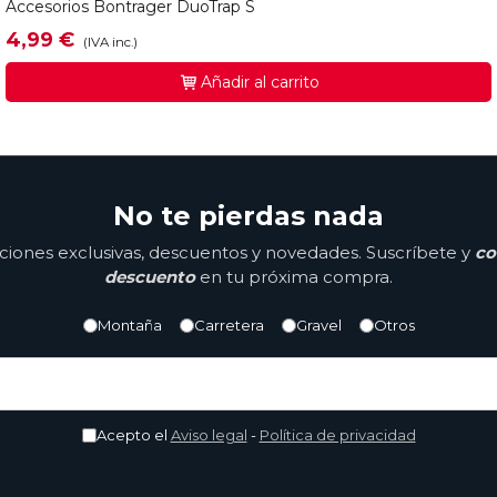
Accesorios Bontrager DuoTrap S
4,99 €
(IVA inc.)
Añadir al carrito
No te pierdas nada
ones exclusivas, descuentos y novedades. Suscríbete y
co
descuento
en tu próxima compra.
Montaña
Carretera
Gravel
Otros
Acepto el
Aviso legal
-
Política de privacidad