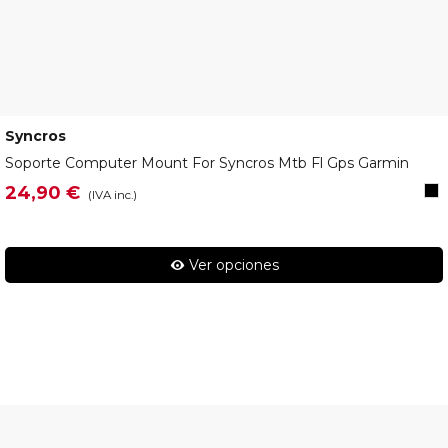
Syncros
250562
Soporte Computer Mount For Syncros Mtb Fl Gps Garmin
Ne
24,90 €
(IVA inc.)
Ver opciones