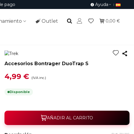
de pago
Ayuda
namiento
Outlet
0,00 €
Accesorios Bontrager DuoTrap S
4,99 €
(IVA inc.)
Disponible
AÑADIR AL CARRITO