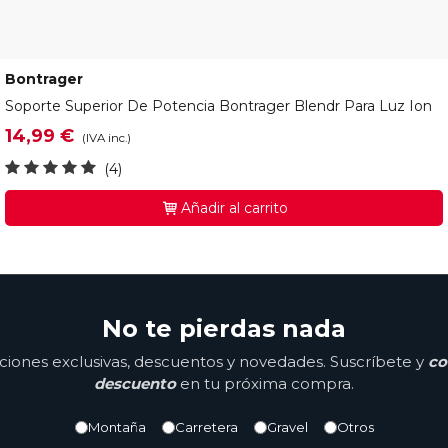
Bontrager
W510438
Soporte Superior De Potencia Bontrager Blendr Para Luz Ion
14,99 €
(IVA inc.)
(4)
Añadir al carrito
No te pierdas nada
ones exclusivas, descuentos y novedades. Suscríbete y
co
descuento
en tu próxima compra.
Montaña
Carretera
Gravel
Otros