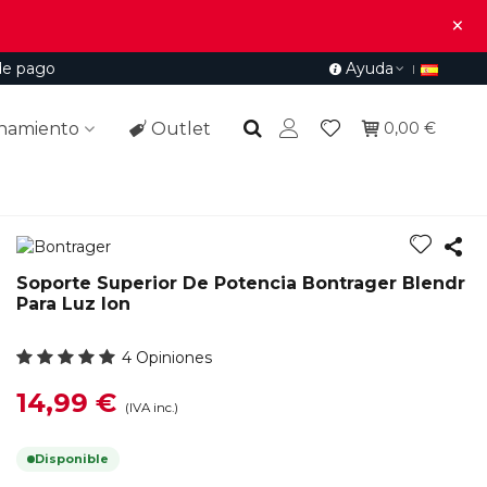
×
de pago
Ayuda
namiento
Outlet
0,00 €
Soporte Superior De Potencia Bontrager Blendr
Para Luz Ion
4 Opiniones
14,99 €
(IVA inc.)
Disponible