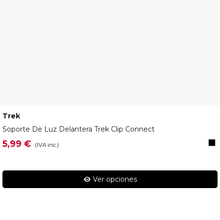
Trek
5310652
Soporte De Luz Delantera Trek Clip Connect
Ne
5,99 €
(IVA inc.)
Ver opciones