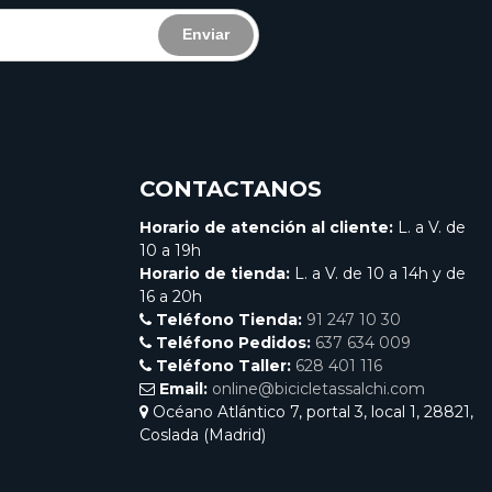
Enviar
CONTACTANOS
Horario de atención al cliente:
L. a V. de
10 a 19h
Horario de tienda:
L. a V. de 10 a 14h y de
16 a 20h
Teléfono Tienda:
91 247 10 30
Teléfono Pedidos:
637 634 009
Teléfono Taller:
628 401 116
Email:
online@bicicletassalchi.com
Océano Atlántico 7, portal 3, local 1, 28821,
Coslada (Madrid)