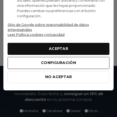
sociales, quienes pueden utilizarla y combinarla con
otra información que les hayas proporcionado.
Puedes cambiar tus preferencias con el botón
configuración.
MAHLE
Sitio de Google sobre responsabilidad de datos
Batería Range Extender
empresariales
MAHLE E185
Leer Política cookies y privacidad
499,99 €
(IVA inc.)
ACEPTAR
Ver opciones
CONFIGURACIÓN
NO ACEPTAR
No te pierdas nada
Accede a promociones exclusivas, descuentos y
novedades. Suscríbete y
consigue un 15% de
descuento
en tu próxima compra.
Montaña
Carretera
Gravel
Otros