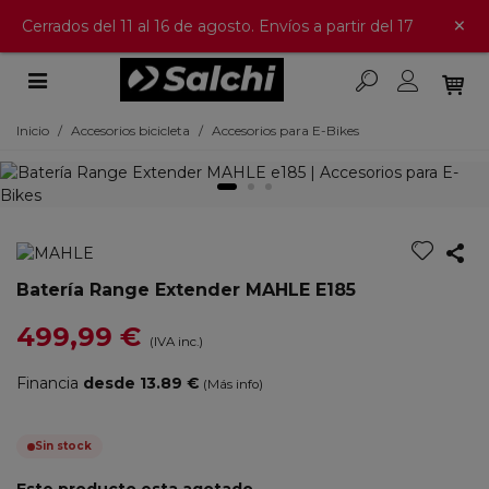
×
Cerrados del 11 al 16 de agosto. Envíos a partir del 17
Inicio
/
Accesorios bicicleta
/
Accesorios para E-Bikes
Batería Range Extender MAHLE E185
499,99 €
(IVA inc.)
Financia
desde 13.89 €
(Más info)
Sin stock