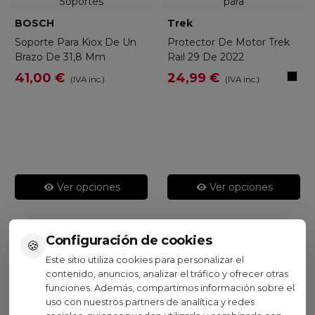
BOSCH
Trek
Soporte Para Kiox De Un
Protector De Motor Trek
Brazo De 31,8 Mm
Rail 29 De 2022
Negr
41,00 €
24,99 €
(IVA inc.)
(IVA inc.)
Ver opciones
Ver opciones
Configuración de cookies
🍪
Este sitio utiliza cookies para personalizar el
contenido, anuncios, analizar el tráfico y ofrecer otras
Visto recientemente
funciones. Además, compartimos información sobre el
uso con nuestros partners de analítica y redes
No disponible