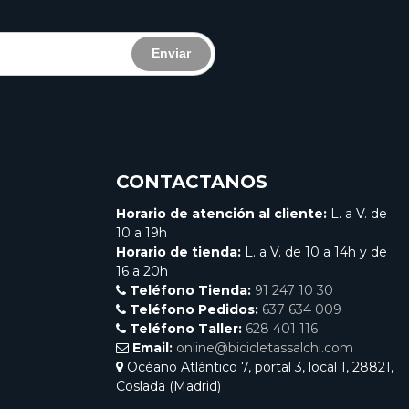
Enviar
CONTACTANOS
Horario de atención al cliente:
L. a V. de
10 a 19h
Horario de tienda:
L. a V. de 10 a 14h y de
16 a 20h
Teléfono Tienda:
91 247 10 30
Teléfono Pedidos:
637 634 009
Teléfono Taller:
628 401 116
Email:
online@bicicletassalchi.com
Océano Atlántico 7, portal 3, local 1, 28821,
Coslada (Madrid)