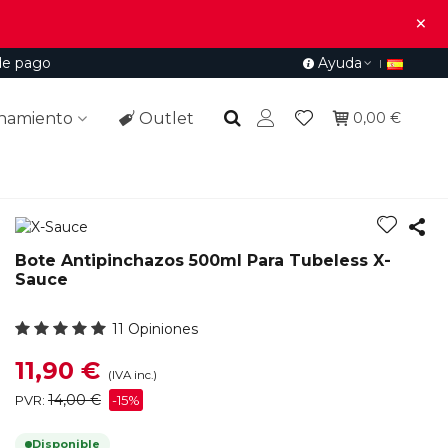
×
de pago
Ayuda
namiento
Outlet
0,00 €
Bote Antipinchazos 500ml Para Tubeless X-
Sauce
11 Opiniones
11,90 €
(IVA inc.)
14,00 €
PVR:
-15%
Disponible