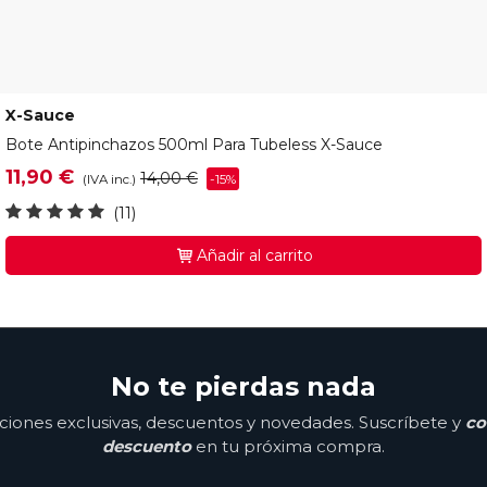
X-Sauce
0316
Bote Antipinchazos 500ml Para Tubeless X-Sauce
11,90 €
14,00 €
-15%
(IVA inc.)
(11)
Añadir al carrito
No te pierdas nada
ones exclusivas, descuentos y novedades. Suscríbete y
co
descuento
en tu próxima compra.