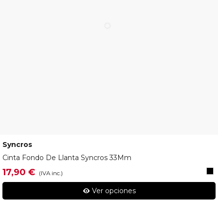
Syncros
265584
Cinta Fondo De Llanta Syncros 33Mm
BL
17,90 €
(IVA inc.)
Ver opciones