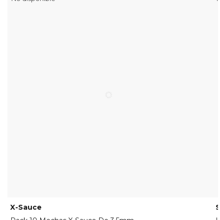
X-Sauce
S