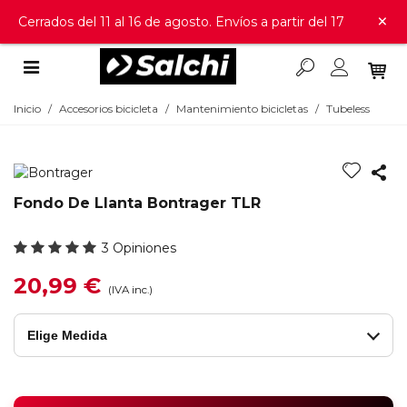
×
Cerrados del 11 al 16 de agosto. Envíos a partir del 17
Inicio
/
Accesorios bicicleta
/
Mantenimiento bicicletas
/
Tubeless
Fondo De Llanta Bontrager TLR
3 Opiniones
20,99 €
(IVA inc.)
Elige Medida