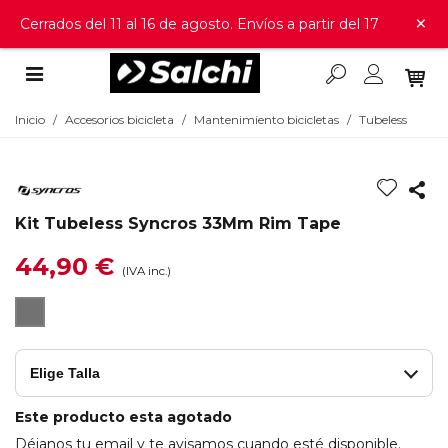
×
Cerrados del 11 al 16 de agosto. Envíos a partir del 17
Inicio
/
Accesorios bicicleta
/
Mantenimiento bicicletas
/
Tubeless
Kit Tubeless Syncros 33Mm Rim Tape
44,90 €
(IVA inc.)
BLACK
Elige Talla
Este producto esta agotado
Déjanos tu email y te avisamos cuando esté disponible.