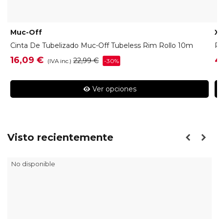
Muc-Off
Cinta De Tubelizado Muc-Off Tubeless Rim Rollo 10m
P
16,09 €
22,99 €
-30%
(IVA inc.)
Ver opciones
Visto recientemente
No disponible