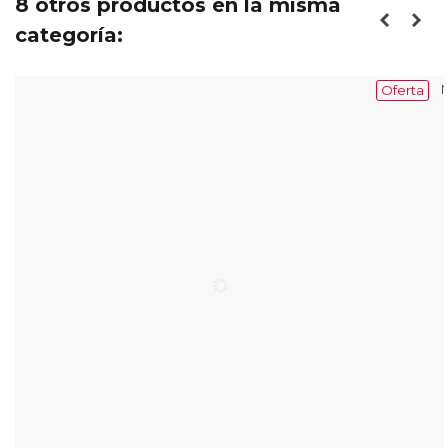
8 otros productos en la misma
categoría:
N
Oferta