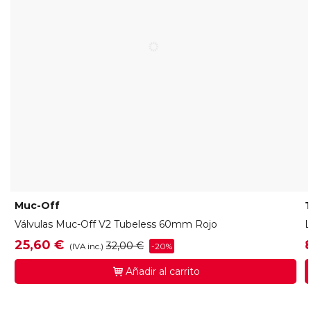
Muc-Off
Válvulas Muc-Off V2 Tubeless 60mm Rojo
L
25,60 €
32,00 €
-20%
(IVA inc.)
Añadir al carrito