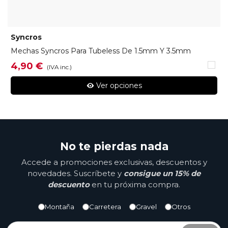
Syncros
Mechas Syncros Para Tubeless De 1.5mm Y 3.5mm
Trans
4,90 €
(IVA inc.)
Ver opciones
No te pierdas nada
Accede a promociones exclusivas, descuentos y
novedades. Suscríbete y
consigue un 15% de
descuento
en tu próxima compra.
Montaña
Carretera
Gravel
Otros