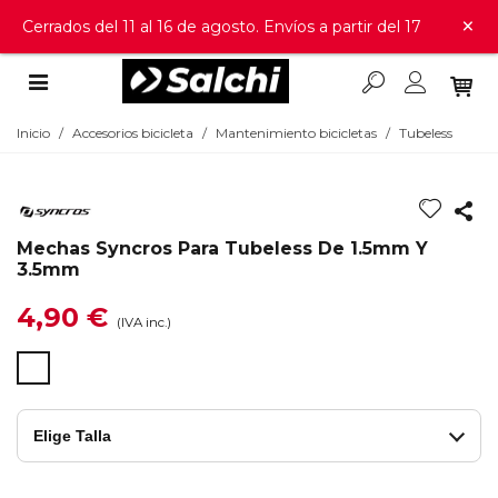
×
Cerrados del 11 al 16 de agosto. Envíos a partir del 17
Inicio
/
Accesorios bicicleta
/
Mantenimiento bicicletas
/
Tubeless
Mechas Syncros Para Tubeless De 1.5mm Y
3.5mm
4,90 €
(IVA inc.)
Transparente
Elige Talla