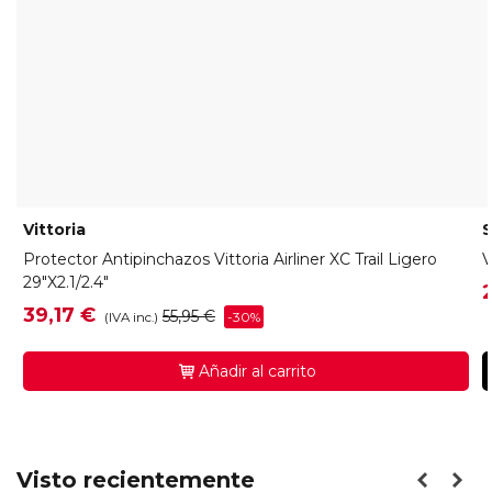
Vittoria
S
Protector Antipinchazos Vittoria Airliner XC Trail Ligero
V
29"x2.1/2.4"
39,17 €
55,95 €
-30%
(IVA inc.)
Añadir al carrito
Visto recientemente