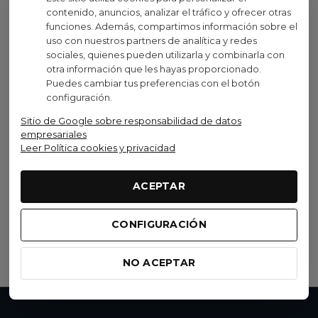
contenido, anuncios, analizar el tráfico y ofrecer otras
funciones. Además, compartimos información sobre el
uso con nuestros partners de analítica y redes
Visto recientemente
sociales, quienes pueden utilizarla y combinarla con
otra información que les hayas proporcionado.
Puedes cambiar tus preferencias con el botón
Descuentos por cantidad
configuración.
Sitio de Google sobre responsabilidad de datos
Nutrinovex
empresariales
Leer Política cookies y privacidad
Barrita Nutrinovex
Glucobar Lima Limon
ACEPTAR
2,30 €
(IVA inc.)
(4)
CONFIGURACIÓN
Añadir al carrito
NO ACEPTAR