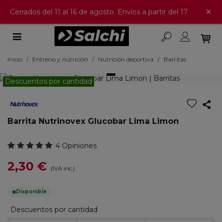
×
Cerrados del 11 al 16 de agosto. Envíos a partir del 17
Inicio
/
Entreno y nutrición
/
Nutrición deportiva
/
Barritas
Descuentos por cantidad
Barrita Nutrinovex Glucobar Lima Limon
4 Opiniones
2,30 €
(IVA inc.)
Disponible
Descuentos por cantidad