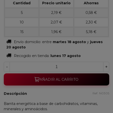
Cantidad
Precio unitario
Ahorras
5
2,19 €
0,58 €
10
2,07 €
2,30 €
15
1,96 €
5,18 €
Envío domicilio:
entre
martes 18 agosto
y
jueves
20 agosto
Recogido en tienda:
lunes 17 agosto
-
+
AÑADIR AL CARRITO
Descripción
Ref:
N0305
Barrita energética a base de carbohidratos, vitaminas,
minerales y aminoácidos.