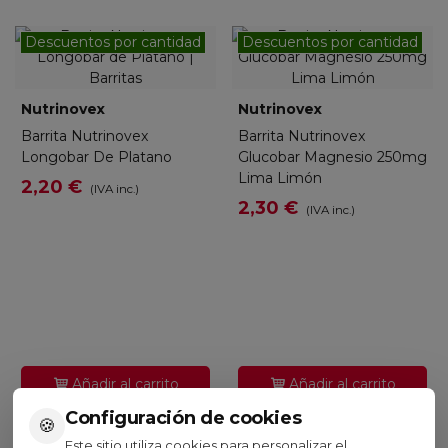
Descuentos por cantidad
Descuentos por cantidad
Nutrinovex
Nutrinovex
Barrita Nutrinovex
Barrita Nutrinovex
Longobar De Platano
Glucobar Magnesio 250mg
Lima Limón
2,20 €
(IVA inc.)
2,30 €
(IVA inc.)
Añadir al carrito
Añadir al carrito
Configuración de cookies
🍪
Este sitio utiliza cookies para personalizar el