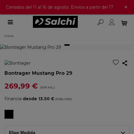
×
Cerrados del 11 al 16 de agosto. Envíos a partir del 17
Inicio
Bontrager Mustang Pro 29
269,99 €
(IVA inc.)
Financia
desde 13.50 €
(Más info)
Black/Black/Black
Elige Medida