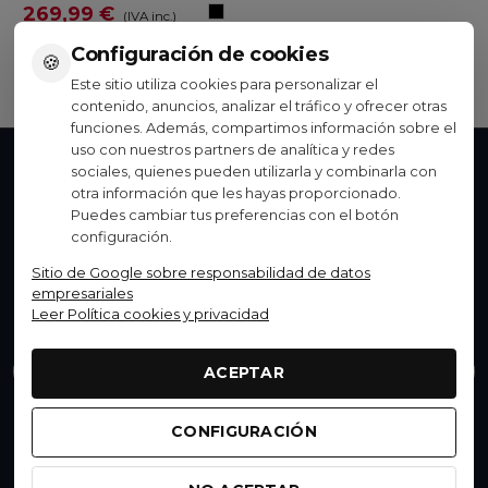
Black/Black/Black
269,99 €
(IVA inc.)
Configuración de cookies
Ver opciones
🍪
Este sitio utiliza cookies para personalizar el
contenido, anuncios, analizar el tráfico y ofrecer otras
funciones. Además, compartimos información sobre el
uso con nuestros partners de analítica y redes
sociales, quienes pueden utilizarla y combinarla con
No te pierdas nada
otra información que les hayas proporcionado.
Puedes cambiar tus preferencias con el botón
Accede a promociones exclusivas, descuentos y
configuración.
novedades. Suscríbete y
consigue un 15% de
descuento
en tu próxima compra.
Sitio de Google sobre responsabilidad de datos
empresariales
Leer Política cookies y privacidad
Montaña
Carretera
Gravel
Otros
Enviar
ACEPTAR
Acepto el
Aviso legal
-
Política de privacidad
CONFIGURACIÓN