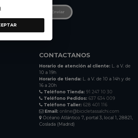
d
Enviar
CEPTAR
CONTACTANOS
Horario de atención al cliente:
L. a V. de
10 a 19h
Horario de tienda:
L. a V. de 10 a 14h y de
16 a 20h
Teléfono Tienda:
91 247 10 30
Teléfono Pedidos:
637 634 009
Teléfono Taller:
628 401 116
Email:
online@bicicletassalchi.com
Océano Atlántico 7, portal 3, local 1, 28821,
Coslada (Madrid)