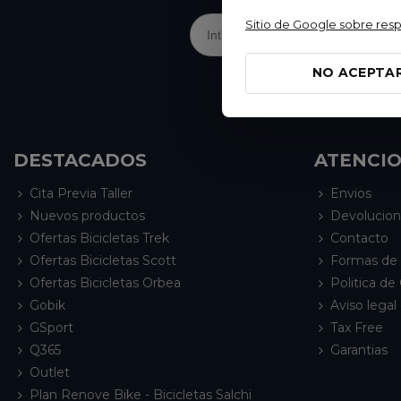
Sitio de Google sobre res
NO ACEPTA
DESTACADOS
ATENCIO
Cita Previa Taller
Envios
Nuevos productos
Devolucio
Ofertas Bicicletas Trek
Contacto
Ofertas Bicicletas Scott
Formas de
Ofertas Bicicletas Orbea
Politica de
Gobik
Aviso legal 
GSport
Tax Free
Q365
Garantias
Outlet
Plan Renove Bike - Bicicletas Salchi