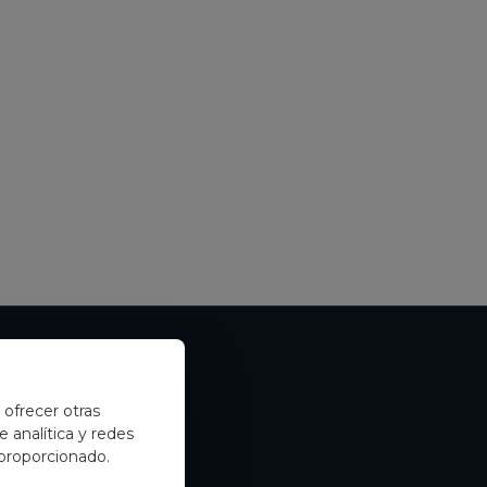
nsigue un 15% de
y ofrecer otras
 analítica y redes
 proporcionado.