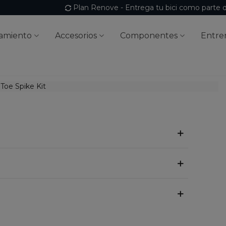
Plan Renove - Entrega tu bici como parte 
amiento
Accesorios
Componentes
Entre