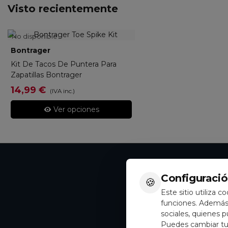
Visto recientemente
No disponible
Bontrager
14161
Kit De Tacos De Puntera Para
Zapatillas Bontrager
14,99 €
(IVA inc.)
Ver opciones
Configuració
🍪
Accede a promoci
Este sitio utiliza c
funciones. Además,
sociales, quienes 
Puedes cambiar tus