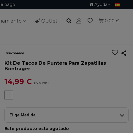
de pago
Ayuda
namiento
Outlet
0,00 €
Kit De Tacos De Puntera Para Zapatillas
Bontrager
14,99 €
(IVA inc.)
Elige Medida
Este producto esta agotado