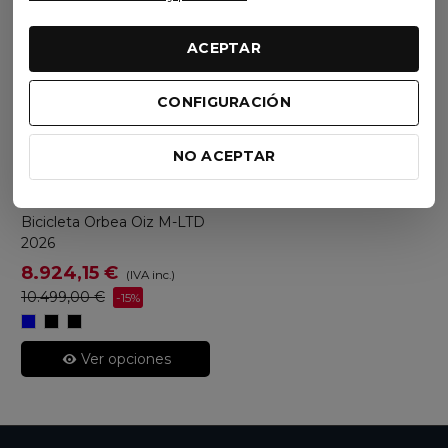
ACEPTAR
Visto recientemente
CONFIGURACIÓN
Oferta
NO ACEPTAR
Orbea
Bicicleta Orbea Oiz M-LTD
2026
8.924,15 €
(IVA inc.)
10.499,00 €
-15%
Cobalt
Diamond
Cosmic
Blue
Carbon
Carbon
(Gloss)/Carbon
View
View
Ver opciones
Raw
(Matt)/Cherry
(Matt
(Matt)
Red
(Gloss)