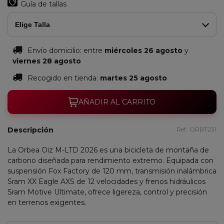
Guía de tallas
(Matt)/Cherry
(Matt
Raw
Red
(Matt)
Elige Talla
(Gloss)
Envío domicilio:
entre
miércoles 26 agosto
y
viernes 28 agosto
Recogido en tienda:
martes 25 agosto
AÑADIR AL CARRITO
Descripción
Ref:
ORBT231
La Orbea Oiz M-LTD 2026 es una bicicleta de montaña de
carbono diseñada para rendimiento extremo. Equipada con
suspensión Fox Factory de 120 mm, transmisión inalámbrica
Sram XX Eagle AXS de 12 velocidades y frenos hidráulicos
Sram Motive Ultimate, ofrece ligereza, control y precisión
en terrenos exigentes.