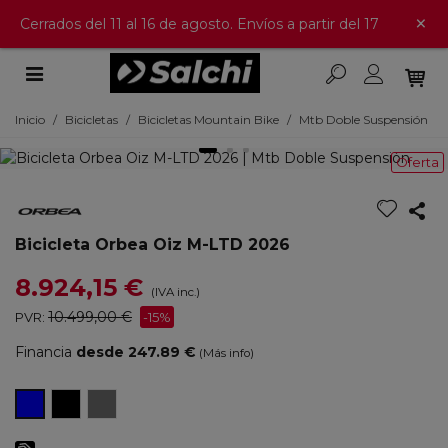
×
Cerrados del 11 al 16 de agosto. Envíos a partir del 17
Inicio
/
Bicicletas
/
Bicicletas Mountain Bike
/
Mtb Doble Suspensión
Oferta
Bicicleta Orbea Oiz M-LTD 2026
8.924,15 €
(IVA inc.)
10.499,00 €
PVR:
-15%
Financia
desde 247.89 €
(Más info)
Diamond
Cosmic
Cobalt
Carbon
Carbon
Blue
View
View
(Gloss)/Carbon