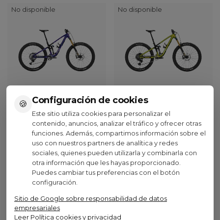
No disponible
No disponible
Configuración de cookies
🍪
Trek
Trek
Este sitio utiliza cookies para personalizar el
contenido, anuncios, analizar el tráfico y ofrecer otras
Bicicleta Trek Fuel LX 9.8
Bicicleta Trek Fuel LX 9.8
funciones. Además, compartimos información sobre el
XT Gen 7 2026
Eagle 90 Gen 7 2026
uso con nuestros partners de analítica y redes
6.699,00 €
6.699,00 €
(IVA inc.)
(IVA inc.)
sociales, quienes pueden utilizarla y combinarla con
otra información que les hayas proporcionado.
Gloss
Purple
Gloss
Gloss
Purple
Gloss
Dark
Phaze/Amethyst
Chameleon
Dark
Phaze/Amethyst
Chameleon
Puedes cambiar tus preferencias con el botón
Carmine/Matte
Marble
Green
Carmine/Matte
Marble
Green
configuración.
Trek
/Matte
Trek
/Matte
Ver opciones
Ver opciones
Black
Black
Black
Black
Sitio de Google sobre responsabilidad de datos
empresariales
Leer Política cookies y privacidad