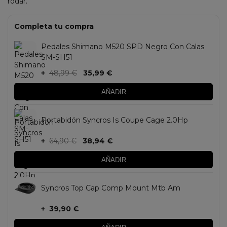
rodar.
Completa tu compra
Pedales Shimano M520 SPD Negro Con Calas
SM-SH51
+
48,99 €
35,99 €
AÑADIR
Portabidón Syncros Is Coupe Cage 2.0Hp
+
64,90 €
38,94 €
AÑADIR
Syncros Top Cap Comp Mount Mtb Am
+
39,90 €