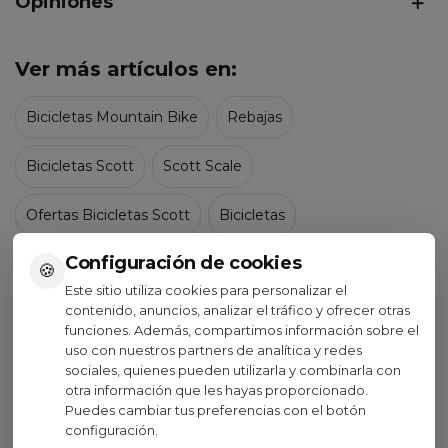
Opiniones
Ver más artículos en:
Bicicletas Mountain Bike
Rebajas
Bicicletas Scott
Scott Scale
Ofertas Bicicletas Scott
Bicicletas
Configuración de cookies
Mtb Suspensión delantera
🍪
Este sitio utiliza cookies para personalizar el
contenido, anuncios, analizar el tráfico y ofrecer otras
Ofertas Bicicletas Suspensión delantera
funciones. Además, compartimos información sobre el
uso con nuestros partners de analítica y redes
Rebajas - Bicicletas
sociales, quienes pueden utilizarla y combinarla con
otra información que les hayas proporcionado.
8 otros productos en la misma
Puedes cambiar tus preferencias con el botón
configuración.
categoría: