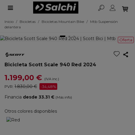
Inicio
/
Bicicletas
/
Bicicletas Mountain Bike
/
Mtb Suspensión
delantera
Oferta
Bicicleta Scott Scale 940 Red 2024
1.199,00 €
(IVA inc.)
1.830,00 €
PVR:
-34,48%
Financia
desde 33.31 €
(Más info)
Otros colores disponibles