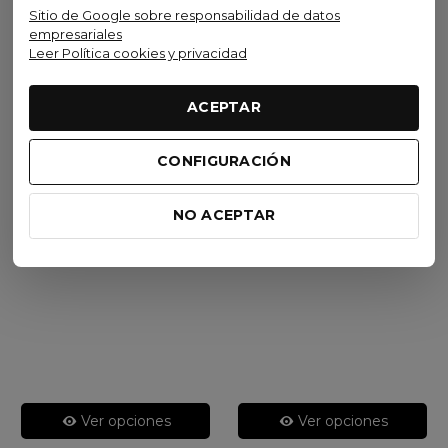
Sitio de Google sobre responsabilidad de datos
empresariales
Oferta
Leer Política cookies y privacidad
Scott Bici
Orbea
ACEPTAR
Bicicleta Scott Contrail 20
Bicicleta Orbea Onna 29
Tropic Blue 2026
50 2027
CONFIGURACIÓN
679,20 €
599,00 €
(IVA inc.)
(IVA inc.)
849,00 €
-20%
Burning
Tanzanite
Ivory
NO ACEPTAR
Red
(Matt)/Silver
White
(Gloss)/Black
(Gloss)
(Gloss)/Navy
(Matt)
Blue
(Matt)
Ver opciones
Ver opciones