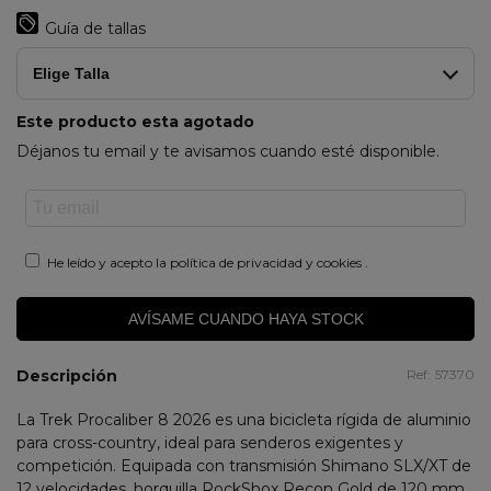
Grey
Guía de tallas
Elige Talla
Este producto esta agotado
Déjanos tu email y te avisamos cuando esté disponible.
He leído y acepto la
política de privacidad y cookies
.
AVÍSAME CUANDO HAYA STOCK
Descripción
Ref:
57370
La Trek Procaliber 8 2026 es una bicicleta rígida de aluminio
para cross-country, ideal para senderos exigentes y
competición. Equipada con transmisión Shimano SLX/XT de
12 velocidades, horquilla RockShox Recon Gold de 120 mm