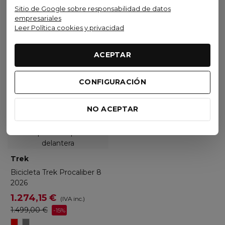
Sitio de Google sobre responsabilidad de datos
empresariales
Leer Política cookies y privacidad
Ver opciones
Ver opciones
ACEPTAR
CONFIGURACIÓN
Visto recientemente
NO ACEPTAR
No disponible
Oferta
Trek
Bicicleta Trek Procaliber 8
2026
1.274,15 €
(IVA inc.)
1.499,00 €
-15%
Fury
Matte