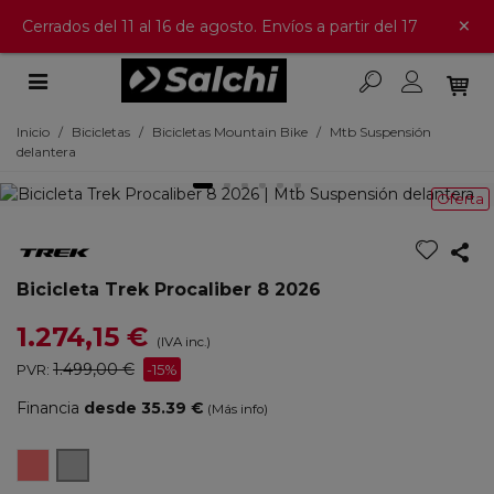
×
Cerrados del 11 al 16 de agosto. Envíos a partir del 17
Inicio
/
Bicicletas
/
Bicicletas Mountain Bike
/
Mtb Suspensión
delantera
Oferta
Bicicleta Trek Procaliber 8 2026
1.274,15 €
(IVA inc.)
1.499,00 €
PVR:
-15%
Financia
desde 35.39 €
(Más info)
Fury
Matte
Red
Mercury/Lithium