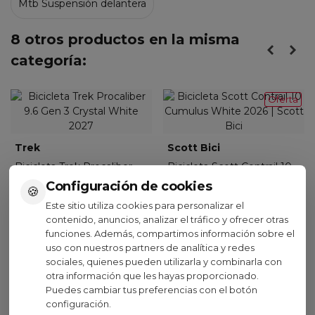
Mtb Suspensión delantera
8 otros productos en la misma
categoría:
Oferta
Trek
Scott Bici
Bicicleta Trek Procaliber
Bicicleta Scott Contrail 10
9.6 Gen 3 Crystal White
Cumulus White 2026
Configuración de cookies
🍪
2027
759,20 €
(IVA inc.)
Este sitio utiliza cookies para personalizar el
2.499,00 €
949,00 €
contenido, anuncios, analizar el tráfico y ofrecer otras
(IVA inc.)
-20%
funciones. Además, compartimos información sobre el
uso con nuestros partners de analítica y redes
sociales, quienes pueden utilizarla y combinarla con
otra información que les hayas proporcionado.
Puedes cambiar tus preferencias con el botón
configuración.