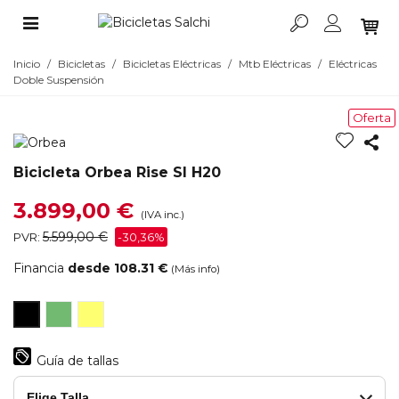
Inicio
/
Bicicletas
/
Bicicletas Eléctricas
/
Mtb Eléctricas
/
Eléctricas
Doble Suspensión
Oferta
Bicicleta Orbea Rise Sl H20
3.899,00 €
(IVA inc.)
5.599,00 €
PVR:
-30,36%
Financia
desde 108.31 €
(Más info)
Escape
Bumblebee
Diamond
Green
Yellow
Black
Guía de tallas
Elige Talla