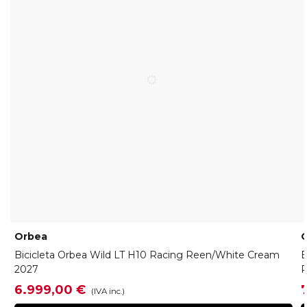
Orbea
Bicicleta Orbea Wild LT H10 Racing Reen/White Cream
B
2027
R
6.999,00 €
(IVA inc.)