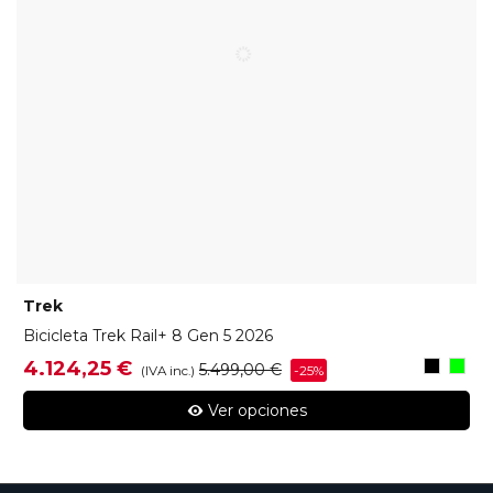
Trek
Bicicleta Trek Rail+ 8 Gen 5 2026
Dark
Powe
4.124,25 €
5.499,00 €
-25%
(IVA inc.)
Star
Ver opciones