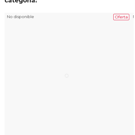
categoría:
No disponible
N
Oferta