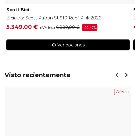
Scott Bici
S
Bicicleta Scott Patron St 910 Reef Pink 2026
B
5.349,00 €
6.899,00 €
-22,47%
(IVA inc.)
Ver opciones
Visto recientemente
Oferta