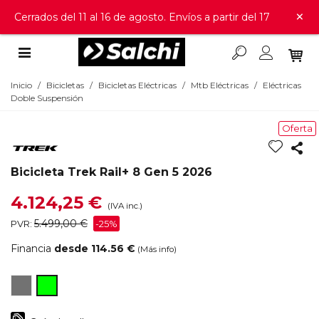
×
Cerrados del 11 al 16 de agosto. Envíos a partir del 17
Inicio
/
Bicicletas
/
Bicicletas Eléctricas
/
Mtb Eléctricas
/
Eléctricas
Doble Suspensión
Oferta
Bicicleta Trek Rail+ 8 Gen 5 2026
4.124,25 €
(IVA inc.)
5.499,00 €
PVR:
-25%
Financia
desde 114.56 €
(Más info)
Dark
Powersurge
Star