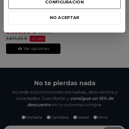
CONFIGURACIÓN
Scott Bici
Bicicleta Scott Contessa
NO ACEPTAR
Active Eride 920 2023
2.699,00 €
(IVA inc.)
3.871,00 €
-30,28%
Ver opciones
No te pierdas nada
Accede a promociones exclusivas, descuentos y
novedades. Suscríbete y
consigue un 15% de
descuento
en tu próxima compra.
Montaña
Carretera
Gravel
Otros