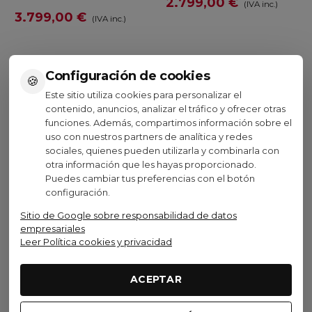
2.799,00 €
(IVA inc.)
3.799,00 €
(IVA inc.)
Configuración de cookies
🍪
Este sitio utiliza cookies para personalizar el
contenido, anuncios, analizar el tráfico y ofrecer otras
funciones. Además, compartimos información sobre el
uso con nuestros partners de analítica y redes
sociales, quienes pueden utilizarla y combinarla con
Ver opciones
Ver opciones
otra información que les hayas proporcionado.
Puedes cambiar tus preferencias con el botón
configuración.
Sitio de Google sobre responsabilidad de datos
empresariales
Leer Política cookies y privacidad
Visto recientemente
ACEPTAR
Oferta