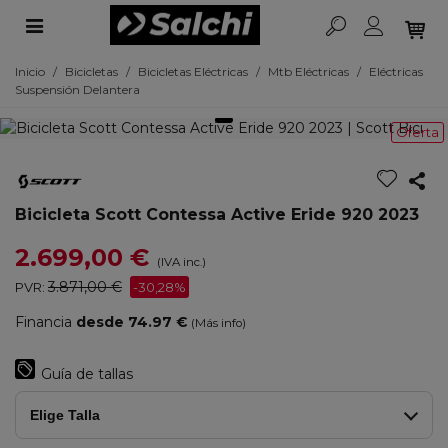
Inicio
/
Bicicletas
/
Bicicletas Eléctricas
/
Mtb Eléctricas
/
Eléctricas
Suspensión Delantera
Oferta
Bicicleta Scott Contessa Active Eride 920 2023
2.699,00 €
(IVA inc.)
3.871,00 €
PVR:
-30,28%
Financia
desde 74.97 €
(Más info)
Guía de tallas
Elige Talla