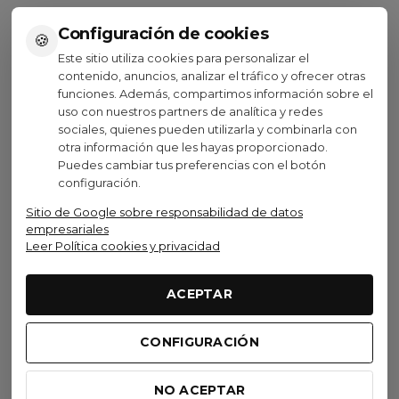
Configuración de cookies
🍪
Este sitio utiliza cookies para personalizar el
contenido, anuncios, analizar el tráfico y ofrecer otras
funciones. Además, compartimos información sobre el
Ver opciones
Ver opciones
uso con nuestros partners de analítica y redes
sociales, quienes pueden utilizarla y combinarla con
otra información que les hayas proporcionado.
Puedes cambiar tus preferencias con el botón
configuración.
Visto recientemente
Sitio de Google sobre responsabilidad de datos
empresariales
Leer Política cookies y privacidad
No disponible
ACEPTAR
Scott Bici
CONFIGURACIÓN
Bicicleta Scott Sub Cross
50 Lady (Kh) 2023
610,00 €
NO ACEPTAR
(IVA inc.)