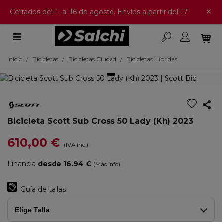
×
Cerrados del 11 al 16 de agosto. Envíos a partir del 17
Inicio
/
Bicicletas
/
Bicicletas Ciudad
/
Bicicletas Híbridas
Bicicleta Scott Sub Cross 50 Lady (Kh) 2023
610,00 €
(IVA inc.)
Financia
desde 16.94 €
(Más info)
Guía de tallas
Elige Talla