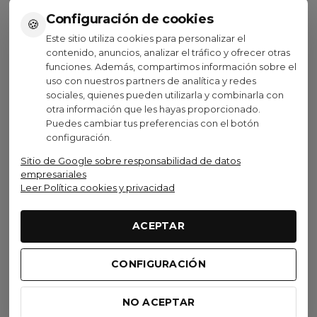
Configuración de cookies
🍪
Este sitio utiliza cookies para personalizar el
contenido, anuncios, analizar el tráfico y ofrecer otras
funciones. Además, compartimos información sobre el
Ver opciones
Ver opciones
uso con nuestros partners de analítica y redes
sociales, quienes pueden utilizarla y combinarla con
otra información que les hayas proporcionado.
Puedes cambiar tus preferencias con el botón
configuración.
Sitio de Google sobre responsabilidad de datos
Visto recientemente
empresariales
Leer Política cookies y privacidad
No disponible
ACEPTAR
Scott Bici
Bicicleta Scott Sub Sport
CONFIGURACIÓN
30 Men 2023
920,00 €
(IVA inc.)
NO ACEPTAR