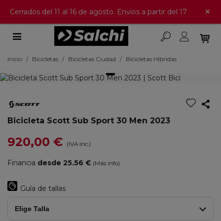
×
Cerrados del 11 al 16 de agosto. Envíos a partir del 17
Inicio
/
Bicicletas
/
Bicicletas Ciudad
/
Bicicletas Híbridas
Bicicleta Scott Sub Sport 30 Men 2023
920,00 €
(IVA inc.)
Financia
desde 25.56 €
(Más info)
Guía de tallas
Elige Talla