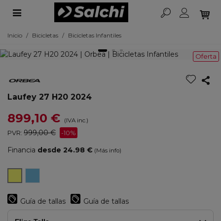
Inicio
/
Bicicletas
/
Bicicletas Infantiles
Oferta
Laufey 27 H20 2024
899,10 €
(IVA inc.)
999,00 €
PVR:
-10%
Financia
desde 24.98 €
(Más info)
Slate
Lime/Yellow
Blue/Blue
Stone
Guía de tallas
Guía de tallas