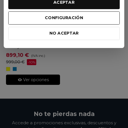
ACEPTAR
Visto recientemente
CONFIGURACIÓN
No disponible
Oferta
NO ACEPTAR
Orbea
Laufey 27 H20 2024
899,10 €
(IVA inc.)
999,00 €
-10%
Lime/Yellow
Slate
Blue/Blue
Stone
Ver opciones
No te pierdas nada
Accede a promociones exclusivas, descuentos y