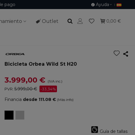
de pago
Ayuda
namiento
Outlet
0,00 €
Bicicleta Orbea Wild St H20
3.999,00 €
(IVA inc.)
5.999,00 €
PVR:
-33,34%
Financia
desde 111.08 €
(Más info)
Halo
Diamond
Silver
Black
Gloss
/
Guía de tallas
Blue