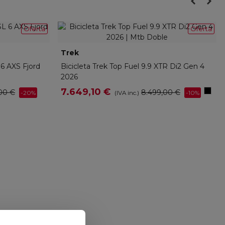
Oferta
Oferta
Trek
52232
 6 AXS Fjord
Bicicleta Trek Top Fuel 9.9 XTR Di2 Gen 4
2026
Dark
7.649,10 €
00 €
8.499,00 €
-20%
-10%
(IVA inc.)
Star