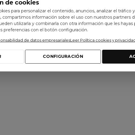
n de cookies
ookies para personalizar el contenido, anuncios, analizar el tráfico 
Ver opciones
Ver opciones
 compartimos información sobre el uso con nuestros partners de
pueden utilizarla y combinarla con otra información que les hayas
 preferencias con el botón configuración.
ponsabilidad de datos empresariales
Leer Política cookies y privacida
R
CONFIGURACIÓN
A