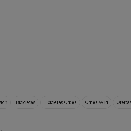
sión
Bicicletas
Bicicletas Orbea
Orbea Wild
Ofertas