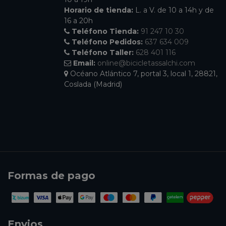
Horario de tienda:
L. a V. de 10 a 14h y de
16 a 20h
Teléfono Tienda:
91 247 10 30
Teléfono Pedidos:
637 634 009
Teléfono Taller:
628 401 116
Email:
online@bicicletassalchi.com
Océano Atlántico 7, portal 3, local 1, 28821,
Coslada (Madrid)
Formas de pago
Envios