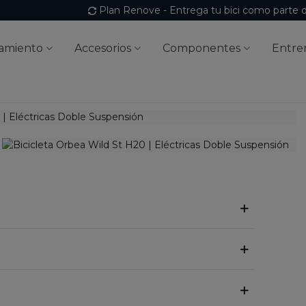
Plan Renove - Entrega tu bici como parte 
amiento
Accesorios
Componentes
Entre