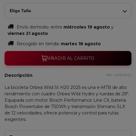
Stone
Matt
Elige Talla
Envío domicilio:
entre
miércoles 19 agosto
y
viernes 21 agosto
Recogido en tienda:
martes 18 agosto
AÑADIR AL CARRITO
Descripción
Ref:
ORBS342
La bicicleta Orbea Wild St H20 2025 es una e-MTB de alto
rendimiento con cuadro Orbea Wild Hydro y ruedas de 29".
Equipada con motor Bosch Performance Line CX, batería
Bosch Powertube de 750Wh y transmisión Shimano SLX
de 12 velocidades, ofrece potencia y control para rutas
exigentes.