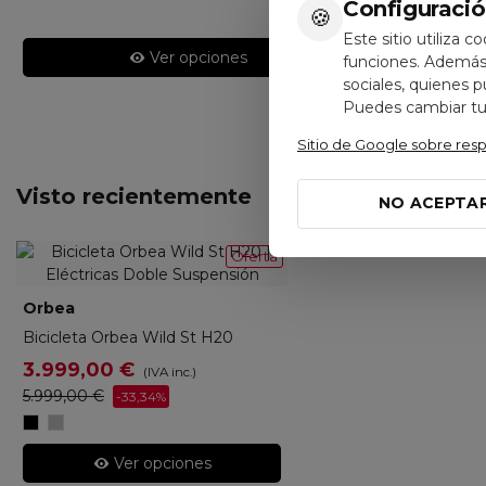
Configuració
🍪
Este sitio utiliza c
Ver opciones
funciones. Además,
sociales, quienes 
Puedes cambiar tus
Sitio de Google sobre res
Visto recientemente
NO ACEPTA
Oferta
Orbea
ORBS342
Bicicleta Orbea Wild St H20
3.999,00 €
(IVA inc.)
5.999,00 €
-33,34%
Diamond
Halo
Black
Silver
/
Gloss
Ver opciones
Blue