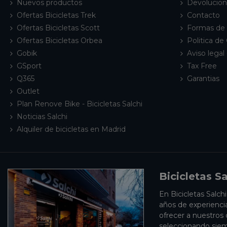
Nuevos productos
Devolucio
Ofertas Bicicletas Trek
Contacto
Ofertas Bicicletas Scott
Formas de
Ofertas Bicicletas Orbea
Politica de
Gobik
Aviso legal 
GSport
Tax Free
Q365
Garantias
Outlet
Plan Renove Bike - Bicicletas Salchi
Noticias Salchi
Alquiler de bicicletas en Madrid
Bicicletas Sa
En Bicicletas Salch
años de experienci
ofrecer a nuestros
seleccionando siem