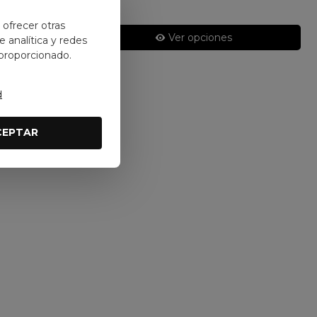
y ofrecer otras
Ver opciones
 analítica y redes
 proporcionado.
d
CEPTAR