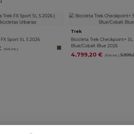
:
Trek
57441
k FX Sport SL 5 2026
Bicicleta Trek Checkpoint+ SL
Blue/Cobalt Blue 2026
Black
€
(IVA inc.)
Olive
4.799,20 €
5.999,
(IVA inc.)