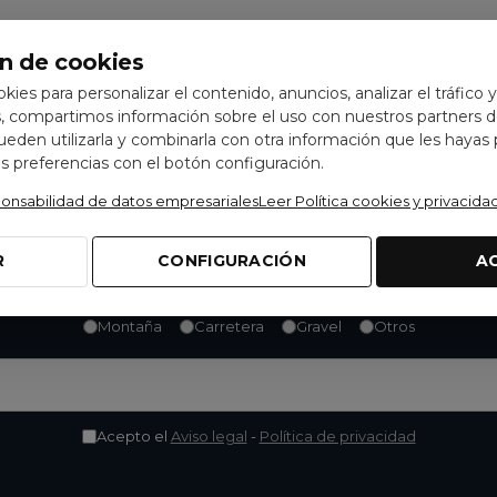
n de cookies
ookies para personalizar el contenido, anuncios, analizar el tráfico 
 compartimos información sobre el uso con nuestros partners de
pueden utilizarla y combinarla con otra información que les hayas
 preferencias con el botón configuración.
ponsabilidad de datos empresariales
Leer Política cookies y privacida
No te pierdas nada
ones exclusivas, descuentos y novedades. Suscríbete y
co
R
CONFIGURACIÓN
A
descuento
en tu próxima compra.
Montaña
Carretera
Gravel
Otros
Acepto el
Aviso legal
-
Política de privacidad