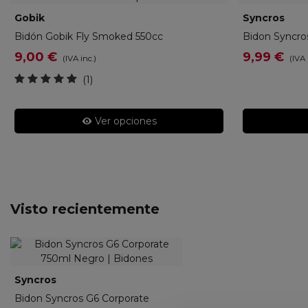
Gobik
15-10-004-004-00
Syncros
270
Bidón Gobik Fly Smoked 550cc
Bidon Syncro
9,00 €
9,99 €
(IVA inc.)
(IVA 
(1)
Ver opciones
Visto recientemente
Syncros
423512000
Bidon Syncros G6 Corporate