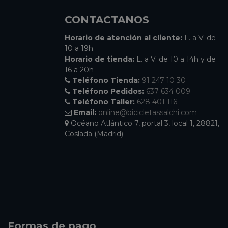
CONTACTANOS
Horario de atención al cliente:
L. a V. de
10 a 19h
Horario de tienda:
L. a V. de 10 a 14h y de
16 a 20h
Teléfono Tienda:
91 247 10 30
Teléfono Pedidos:
637 634 009
Teléfono Taller:
628 401 116
Email:
online@bicicletassalchi.com
Océano Atlántico 7, portal 3, local 1, 28821,
Coslada (Madrid)
Formas de pago