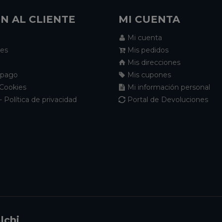
N AL CLIENTE
MI CUENTA
Mi cuenta
nes
Mis pedidos
Mis direcciones
 pago
Mis cupones
 Cookies
Mi información personal
- Política de privacidad
Portal de Devoluciones
lchi