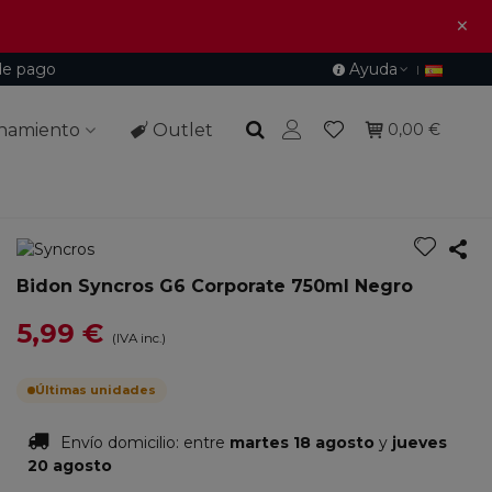
×
de pago
Ayuda
namiento
Outlet
0,00 €
Bidon Syncros G6 Corporate 750ml Negro
5,99 €
(IVA inc.)
Últimas unidades
Envío domicilio:
entre
martes 18 agosto
y
jueves
20 agosto