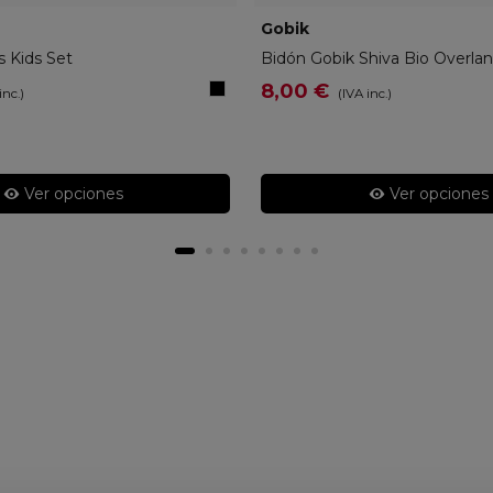
241
Gobik
15-10-002-011
s Kids Set
Bidón Gobik Shiva Bio Overla
Negro
8,00 €
inc.)
(IVA inc.)
Ver opciones
Ver opciones