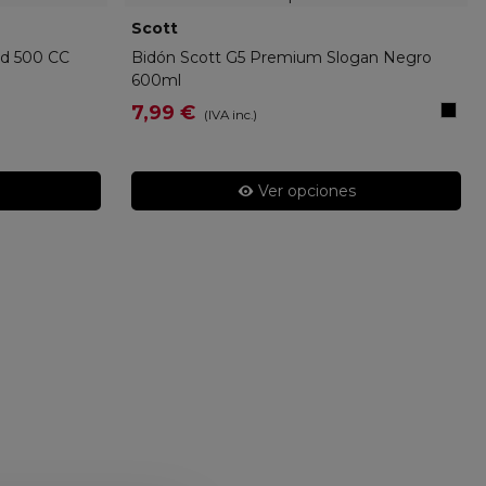
Scott
2945441007620
nd 500 CC
Bidón Scott G5 Premium Slogan Negro
600ml
Negr
7,99 €
(IVA inc.)
Ver opciones