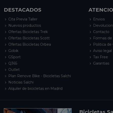
DESTACADOS
ATENCIO
Cita Previa Taller
Envios
Nuevos productos
Devolucio
Ofertas Bicicletas Trek
Contacto
Ofertas Bicicletas Scott
Formas de
Ofertas Bicicletas Orbea
Politica de
Gobik
Aviso legal 
GSport
Tax Free
Q365
Garantias
Outlet
Plan Renove Bike - Bicicletas Salchi
Noticias Salchi
Alquiler de bicicletas en Madrid
Bicicletas Sa