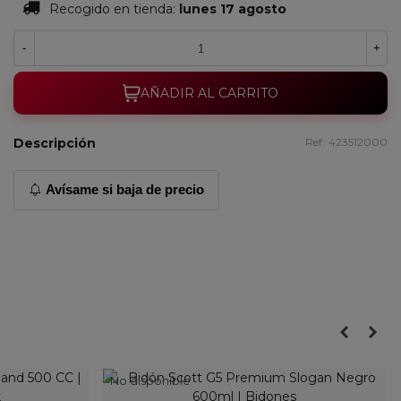
Recogido en tienda:
lunes 17 agosto
-
+
AÑADIR AL CARRITO
Descripción
Ref:
423512000
Avísame si baja de precio
No disponible