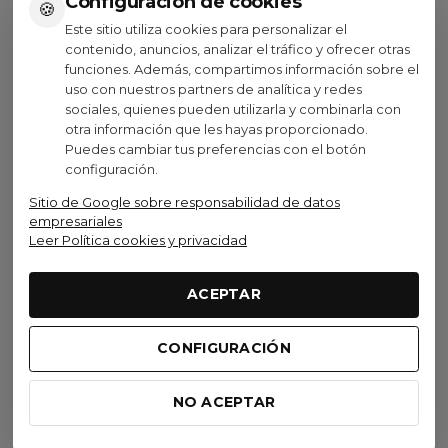
Configuración de cookies
🍪
Este sitio utiliza cookies para personalizar el
Ver opciones
Añadir al carrito
contenido, anuncios, analizar el tráfico y ofrecer otras
funciones. Además, compartimos información sobre el
uso con nuestros partners de analítica y redes
sociales, quienes pueden utilizarla y combinarla con
otra información que les hayas proporcionado.
Puedes cambiar tus preferencias con el botón
Visto recientemente
configuración.
Sitio de Google sobre responsabilidad de datos
No disponible
empresariales
Leer Política cookies y privacidad
Trek
ACEPTAR
Bolsa Para Cuadro Trek
Adventure
CONFIGURACIÓN
Negro
119,99 €
(IVA inc.)
NO ACEPTAR
Ver opciones