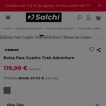
×
Cerrados del 11 al 16 de agosto. Envíos a partir del 17
Inicio
/
Accesorios bicicleta
/
Almacenaje bicicleta
/
Bolsas de cuadro
Bolsa Para Cuadro Trek Adventure
119,99 €
(IVA inc.)
Financia
desde 20.00 €
(Más info)
Negro
Elige Talla