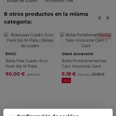
Bolsas de cuadro
Accesorios Trek
8 otros productos en la misma
categoría:
Oferta
EVOC
Giant Accesorio
Bolsa Para Cuadro Evoc
Bolsa Portaherramientas
Pack Wp M Plata
Tubo Horizontal Giant
90,00 €
9,18 €
22,95 €
(IVA inc.)
(IVA inc.)
-60%