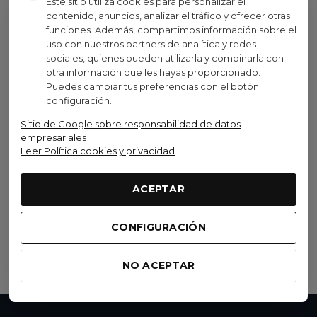
Este sitio utiliza cookies para personalizar el
contenido, anuncios, analizar el tráfico y ofrecer otras
funciones. Además, compartimos información sobre el
Visto recientemente
uso con nuestros partners de analítica y redes
sociales, quienes pueden utilizarla y combinarla con
No disponible
otra información que les hayas proporcionado.
Oferta
Puedes cambiar tus preferencias con el botón
configuración.
Bontrager
Sitio de Google sobre responsabilidad de datos
Bolsa De Sillín Bontrager
empresariales
Comp M
Leer Política cookies y privacidad
16,99 €
19,99 €
(IVA inc.)
-15%
ACEPTAR
Negro
(1)
CONFIGURACIÓN
Ver opciones
NO ACEPTAR