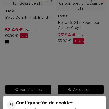
Trek
EVOC
Bolsa De Sillín Trek Blendr
1L
Bolsa De Sillin Evoc Tour
Carbon Grey L
52,49 €
(IVA inc.)
27,94 €
69,99 €
(IVA inc.)
-25%
33,00 €
-15,32%
Negro
Ver opciones
Ver opciones
Configuración de cookies
🍪