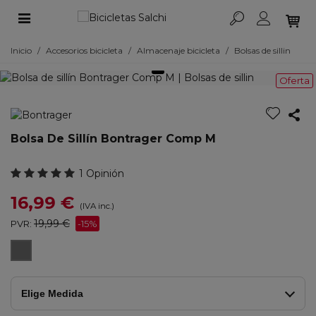
Inicio
/
Accesorios bicicleta
/
Almacenaje bicicleta
/
Bolsas de sillin
Oferta
Bolsa De Sillín Bontrager Comp M
1 Opinión
16,99 €
(IVA inc.)
19,99 €
PVR:
-15%
Negro
Elige Medida