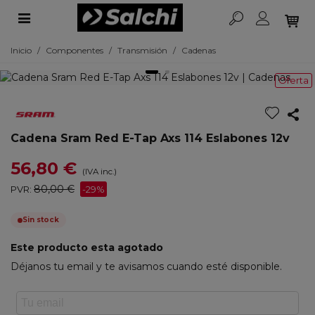
Inicio
/
Componentes
/
Transmisión
/
Cadenas
Oferta
Cadena Sram Red E-Tap Axs 114 Eslabones 12v
56,80 €
(IVA inc.)
80,00 €
PVR:
-29%
Sin stock
Este producto esta agotado
Déjanos tu email y te avisamos cuando esté disponible.