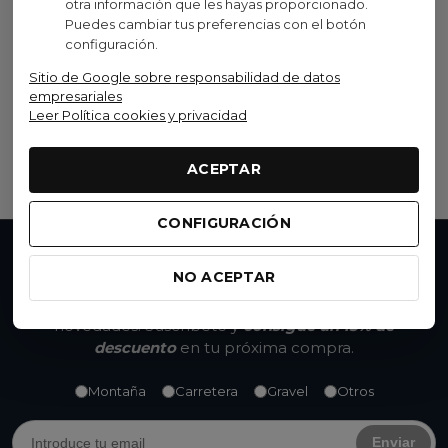
otra información que les hayas proporcionado.
Sram
Puedes cambiar tus preferencias con el botón
Cadena Sram Red E-Tap
configuración.
Axs 114 Eslabones 12v
Sitio de Google sobre responsabilidad de datos
56,80 €
empresariales
(IVA inc.)
Leer Política cookies y privacidad
80,00 €
-29%
Ver opciones
ACEPTAR
CONFIGURACIÓN
No te pierdas nada
NO ACEPTAR
Accede a promociones exclusivas, descuentos y
novedades. Suscríbete y
consigue un 15% de
descuento
en tu próxima compra.
Montaña
Carretera
Gravel
Otros
Enviar