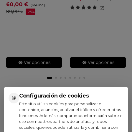
60,00 €
(IVA inc.)
(2)
80,00 €
-25%
Ver opciones
Ver opciones
Configuración de cookies
🍪
Visto recientemente
Este sitio utiliza cookies para personalizar el
contenido, anuncios, analizar el tráfico y ofrecer otras
funciones. Además, compartimos información sobre el
No disponible
Oferta
uso con nuestros partners de analítica y redes
sociales, quienes pueden utilizarla y combinarla con