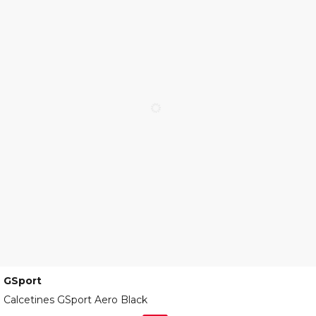
GSport
C23-ACC-131-02
Calcetines GSport Aero Black