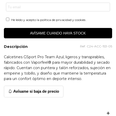
He leído y acepto la
política de privacidad y cookies
.
AVÍSAME CUANDO HAYA STOCK
Descripción
Ref:
C24-ACC-153-05
Calcetines GSport Pro Team Azul, ligeros y transpirables,
fabricados con Vaporfeel® para mayor durabilidad y secado
rápido. Cuentan con puntera y talón reforzados, sujeción en
empeine y tobillo, y diseño que mantiene la temperatura
para un confort óptimo en deporte intenso.
Avísame si baja de precio