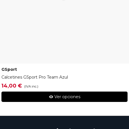
GSport
C24-ACC-153-05
Calcetines GSport Pro Team Azul
14,00 €
(IVA inc.)
Ver opciones