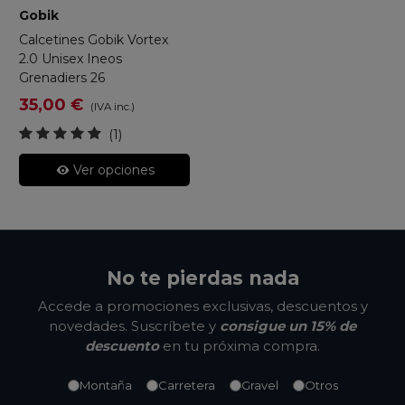
Gobik
Calcetines Gobik Vortex
2.0 Unisex Ineos
Grenadiers 26
35,00 €
(IVA inc.)
(1)
Ver opciones
No te pierdas nada
Accede a promociones exclusivas, descuentos y
novedades. Suscríbete y
consigue un 15% de
descuento
en tu próxima compra.
Montaña
Carretera
Gravel
Otros