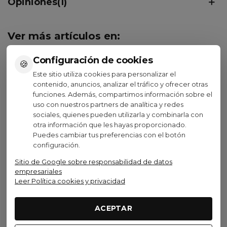
Opiniones(1)
Ver más artículos en:
Configuración de cookies
Calcetines
Gobik
Gobik Equipos
🍪
Este sitio utiliza cookies para personalizar el
contenido, anuncios, analizar el tráfico y ofrecer otras
Gobik Ineos Team
Vestuario equipos
funciones. Además, compartimos información sobre el
uso con nuestros partners de analítica y redes
8 otros productos en la misma
sociales, quienes pueden utilizarla y combinarla con
categoría:
otra información que les hayas proporcionado.
Puedes cambiar tus preferencias con el botón
configuración.
No disponible
Sitio de Google sobre responsabilidad de datos
empresariales
Leer Política cookies y privacidad
Scott
Calcetines Scott
ACEPTAR
Performance Corporate
Crew