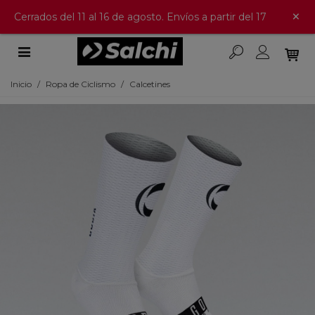
×
Cerrados del 11 al 16 de agosto. Envíos a partir del 17
Inicio
/
Ropa de Ciclismo
/
Calcetines