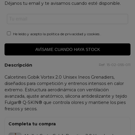
Déjanos tu email y te avisamos cuando esté disponible.
He leído y acepto la
política de privacidad y cookies
.
AVÍSAME CUANDO HAYA STOCK
Descripción
Ref:
15-02-055-011
Calcetines Gobik Vortex 2.0 Unisex Ineos Grenadiers,
diseñados para competición y entrenos intensos en calor
extremo. Estructura aerodinámica con ventilación
avanzada, ajuste anatómico, silicona antideslizante y tejido
Fulgar® Q-SKIN® que controla olores y mantiene los pies
frescos y secos.
Completa tu compra