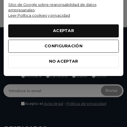
Sitio de Google sobre responsabilidad de datos
Ver opciones
empresariales
Leer Política cookies y privacidad
ACEPTAR
No te pierdas nada
CONFIGURACIÓN
Accede a promociones exclusivas, descuentos y
novedades. Suscríbete y
consigue un 15% de
NO ACEPTAR
descuento
en tu próxima compra.
Montaña
Carretera
Gravel
Otros
Enviar
Acepto el
Aviso legal
-
Política de privacidad