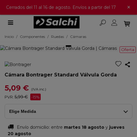
×
Cerrados del 11 al 16 de agosto. Envíos a partir del 17
Inicio
/
Componentes
/
Ruedas
/
Cámaras
Oferta
Cámara Bontrager Standard Válvula Gorda
5,09 €
(IVA inc.)
5,99 €
PVR:
-15%
Elige Medida
Envío domicilio:
entre
martes 18 agosto
y
jueves
20 agosto