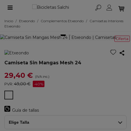
Inicio
/
Etxeondo
/
Complementos Etxeondo
/
Camisetas Interiores
Etxeondo
Oferta
Camiseta Sin Mangas Mesh 24
29,40 €
(IVA inc.)
49,00 €
PVR:
-40%
BLANCO
Guía de tallas
Elige Talla