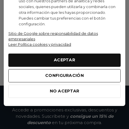
uso con nuestros partners de analítica y redes
sociales, quienes pueden utilizarla y combinarla con
otra información que les hayas proporcionado.
Puedes cambiar tus preferencias con el botón
Etxeondo
configuración.
Camiseta Sin Mangas
Mesh 24
Sitio de Google sobre responsabilidad de datos
empresariales
29,40 €
(IVA inc.)
Leer Política cookies y privacidad
49,00 €
-40%
BLANCO
ACEPTAR
Ver opciones
CONFIGURACIÓN
NO ACEPTAR
No te pierdas nada
Accede a promociones exclusivas, descuentos y
novedades. Suscríbete y
consigue un 15% de
descuento
en tu próxima compra.