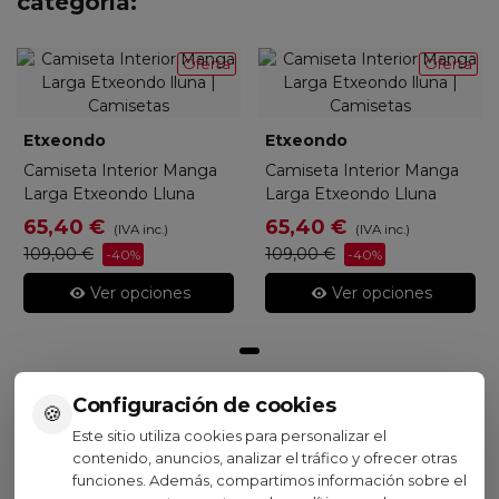
categoría:
Oferta
Oferta
Etxeondo
Etxeondo
Camiseta Interior Manga
Camiseta Interior Manga
Larga Etxeondo Lluna
Larga Etxeondo Lluna
65,40 €
65,40 €
(IVA inc.)
(IVA inc.)
109,00 €
109,00 €
-40%
-40%
Ver opciones
Ver opciones
Configuración de cookies
🍪
Visto recientemente
Este sitio utiliza cookies para personalizar el
contenido, anuncios, analizar el tráfico y ofrecer otras
funciones. Además, compartimos información sobre el
Oferta