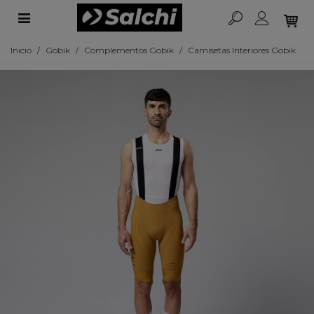
Inicio
/
Gobik
/
Complementos Gobik
/
Camisetas Interiores Gobik