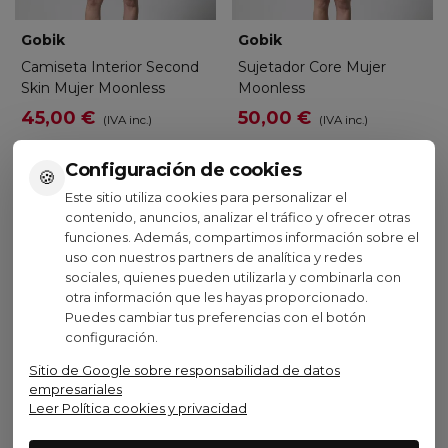
Gobik
Gobik
Camiseta Interior Second
Sujetador Core Mujer
Skin Mujer Moonless
Moonless
45,00 €
50,00 €
(IVA inc.)
(IVA inc.)
Configuración de cookies
🍪
Este sitio utiliza cookies para personalizar el
Ver opciones
Ver opciones
contenido, anuncios, analizar el tráfico y ofrecer otras
funciones. Además, compartimos información sobre el
uso con nuestros partners de analítica y redes
sociales, quienes pueden utilizarla y combinarla con
otra información que les hayas proporcionado.
Puedes cambiar tus preferencias con el botón
Visto recientemente
configuración.
Sitio de Google sobre responsabilidad de datos
empresariales
Leer Política cookies y privacidad