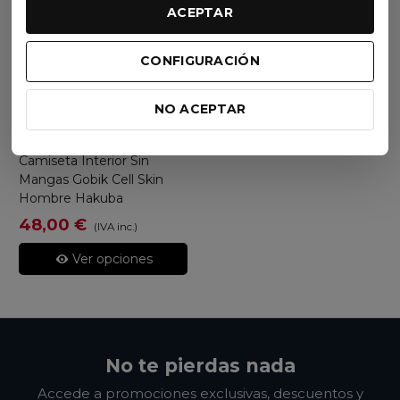
ACEPTAR
CONFIGURACIÓN
NO ACEPTAR
Gobik
Camiseta Interior Sin
Mangas Gobik Cell Skin
Hombre Hakuba
48,00 €
(IVA inc.)
Ver opciones
No te pierdas nada
Accede a promociones exclusivas, descuentos y