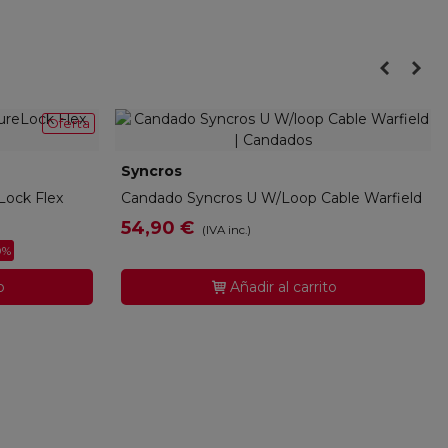
Oferta
Syncros
280307
Lock Flex
Candado Syncros U W/loop Cable Warfield
54,90 €
(IVA inc.)
0%
o
Añadir al carrito