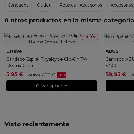
Candados
Outlet
Rebajas - Accesorios
Accesorios
8 otros productos en la misma categoría
No disponible
No disponible
Oferta
Esteve
13822
ABUS
5700/
Candado Espiral Royalcycle Clip-On TW
Candado ABU
1.8cmx10mm
5700
gro
5,95 €
59,95 €
7,00 €
-15%
(IVA inc.)
(IV
Ver opciones
Visto recientemente