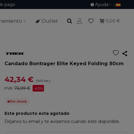
de pago
Ayuda
namiento
Outlet
0,00 €
Candado Bontrager Elite Keyed Folding 80cm
42,34 €
(IVA inc.)
76,99 €
PVR:
-45%
Sin stock
Este producto esta agotado
Déjanos tu email y te avisamos cuando esté disponible.