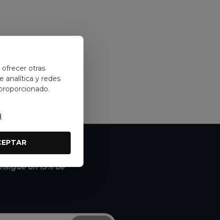
y ofrecer otras
 analítica y redes
 proporcionado.
d
CEPTAR
nsigue un 15% de