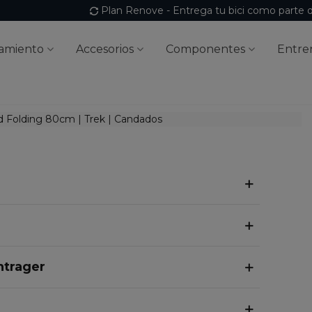
Plan Renove - Entrega tu bici como parte 
amiento
Accesorios
Componentes
Entre
ntrager