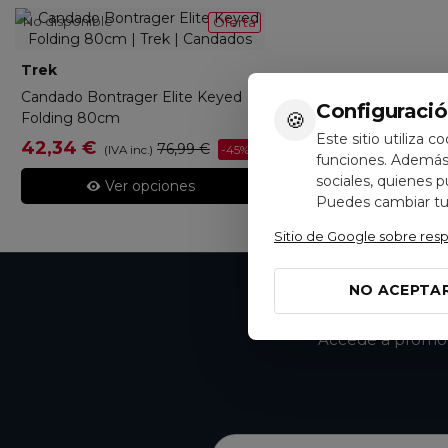
No disponible
Oferta
Trek
562408
Candado Bontrager Elite Keyed
Configuració
🍪
Folding 80cm
Este sitio utiliza c
42,34 €
76,99 €
-45%
(IVA inc.)
funciones. Además,
sociales, quienes 
Ver opciones
Puedes cambiar tus
Sitio de Google sobre res
NO ACEPTA
Accede a promoci