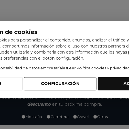
n de cookies
ookies para personalizar el contenido, anuncios, analizar el tráfico 
 compartimos información sobre el uso con nuestros partners de
pueden utilizarla y combinarla con otra información que les hayas
 preferencias con el botón configuración.
ponsabilidad de datos empresariales
Leer Política cookies y privacida
R
CONFIGURACIÓN
A
No te pierdas nada
ones exclusivas, descuentos y novedades. Suscríbete y
co
descuento
en tu próxima compra.
Montaña
Carretera
Gravel
Otros