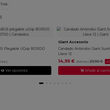
 Trek
:
80
Giant Accesorio
520000011
S Plegable UGrip BORDO
Candado Antirrobo Giant Sure
Llave 12
14,95 €
29,90 €
-5
A inc.)
(IVA inc.)
Ver opciones
Añadir al carrit