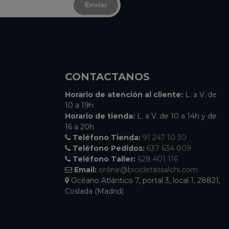
Enviar
CONTACTANOS
Horario de atención al cliente:
L. a V. de
10 a 19h
Horario de tienda:
L. a V. de 10 a 14h y de
16 a 20h
Teléfono Tienda:
91 247 10 30
Teléfono Pedidos:
637 634 009
Teléfono Taller:
628 401 116
Email:
online@bicicletassalchi.com
Océano Atlántico 7, portal 3, local 1, 28821,
Coslada (Madrid)