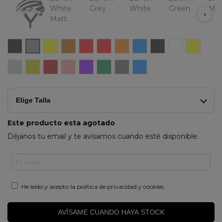
‹
›
Velvet
Neon
Metallic
Blaze
Performance
Goldfish
Movistar
Shiny
Silver
Champag
Race
Black
Yellow
Copper
Red
Red
Orange
Team
Black
White
Gold
Grey
Gleam
Black
Black
White
Flip
Moss
Dark
23
Steel
Silver
Gold
Red
Red
Flop
Green
Grey
Blue
Purple
Elige Talla
Este producto esta agotado
Déjanos tu email y te avisamos cuando esté disponible.
He leído y acepto la
política de privacidad y cookies
.
AVÍSAME CUANDO HAYA STOCK