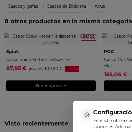
Cascos y gafas
Cascos de Bicicleta
Abus
8 otros productos en la misma categoría
Oferta
Spiuk
CKORBEN7
POC
POC10
Casco Spiuk Korben Iridiscente
Casco Poc Ven
Matt
NERAL
87,95 €
109,90 €
-19,97%
(IVA inc.)
l
185,06 €
(
Ver opciones
Configuració
🍪
Este sitio utiliza c
Visto recientemente
funciones. Además,