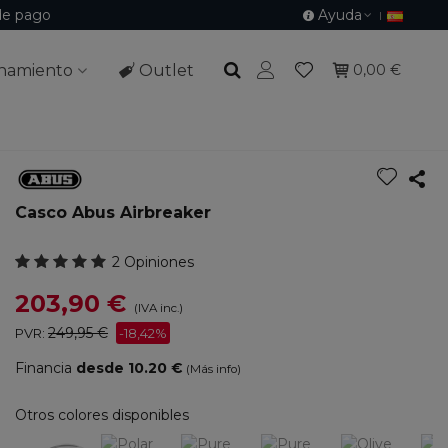
de pago
Ayuda
namiento
Outlet
0,00 €
Casco Abus Airbreaker
2 Opiniones
203,90 €
(IVA inc.)
249,95 €
PVR:
-18,42%
Financia
desde 10.20 €
(Más info)
Otros colores disponibles