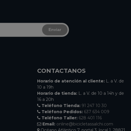
Enviar
CONTACTANOS
Horario de atención al cliente:
L. a V. de
10 a 19h
Horario de tienda:
L. a V. de 10 a 14h y de
16 a 20h
Teléfono Tienda:
91 247 10 30
Teléfono Pedidos:
637 634 009
Teléfono Taller:
628 401 116
Email:
online@bicicletassalchi.com
Océano Atlántico 7, portal 3, local 1, 28821,