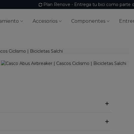
Plan Renove - Entrega tu bici como parte 
amiento
Accesorios
Componentes
Entre