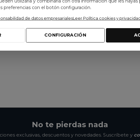
pueden utilizarla y combinarla con otra información que les hayas
 preferencias con el botón configuración.
ponsabilidad de datos empresariales
Leer Política cookies y privacida
R
CONFIGURACIÓN
A
No te pierdas nada
ones exclusivas, descuentos y novedades. Suscríbete y
co