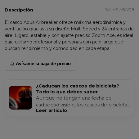
Descripción
Ref:
HE-ABAIRB
El casco Abus Airbreaker ofrece máxima aerodinámica y
ventilación gracias a su diseño Multi Speed y 24 entradas de
aire. Ligero, estable y con ajuste preciso Zoom Ace, es ideal
para ciclismo profesional y personas con pelo largo que
buscan rendimiento y comodidad en cada etapa.
Avísame si baja de precio
¿Caducan los cascos de bicicleta?
Todo lo que debes saber
Aunque no tengan una fecha de
caducidad visible, los cascos de bicicleta
Leer artículo
también envejecen y pierden eficacia
con el tiempo. Saber cuándo...