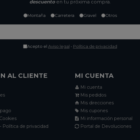
descuento
en tu próxima compra.
Montaña
Carretera
Gravel
Otros
Acepto el
Aviso legal
-
Política de privacidad
N AL CLIENTE
MI CUENTA
Mi cuenta
nes
Mis pedidos
Mis direcciones
 pago
Mis cupones
 Cookies
Mi información personal
- Política de privacidad
Portal de Devoluciones