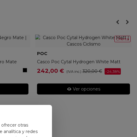
Oferta
POC
POC108141036
gro Mate
Casco Poc Cytal Hydrogen White Matt
Negro
242,00 €
320,00 €
-24,38%
(IVA inc.)
Mate
Ver opciones
y ofrecer otras
 analítica y redes