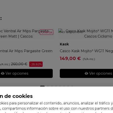
:
No disponible
Oferta
8701468
Kask
K-CHE00076-211
tral Air Mips Pargasite Green
Casco Kask Mojito³ WG11 Ne
149,00 €
(IVA inc.)
260,00 €
-28,82%
IVA inc.)
Ver opciones
Ver opciones
n de cookies
ookies para personalizar el contenido, anuncios, analizar el tráfico 
 compartimos información sobre el uso con nuestros partners de