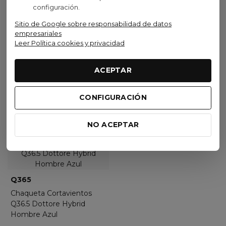
2026
configuración.
104,85 €
(IVA inc.)
72,00 €
139,90 €
(IVA inc.)
-25,05%
Sitio de Google sobre responsabilidad de datos
90,00 €
-20%
BLACK
empresariales
Leer Política cookies y privacidad
Ver opciones
Ver opciones
ACEPTAR
CONFIGURACIÓN
Visto recientemente
NO ACEPTAR
Oferta
Q365
Chaqueta Cortavientos
Q36.5 Dottore Hybrid
Hombre Azul