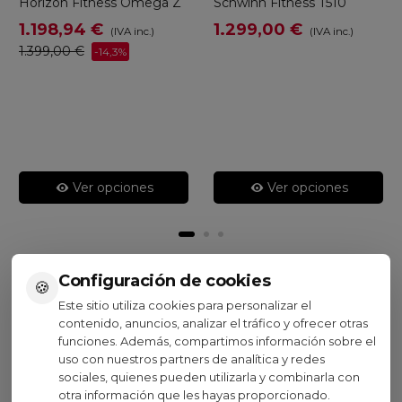
Horizon Fitness Omega Z
Schwinn Fitness T510
1.198,94 €
1.299,00 €
(IVA inc.)
(IVA inc.)
1.399,00 €
-14,3%
Ver opciones
Ver opciones
Configuración de cookies
🍪
Visto recientemente
Este sitio utiliza cookies para personalizar el
contenido, anuncios, analizar el tráfico y ofrecer otras
funciones. Además, compartimos información sobre el
uso con nuestros partners de analítica y redes
sociales, quienes pueden utilizarla y combinarla con
otra información que les hayas proporcionado.