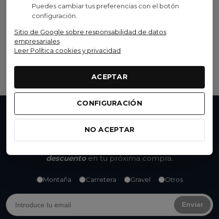
Horizon Fitness
Puedes cambiar tus preferencias con el botón
configuración.
Cinta De Correr Plegable
Horizon Fitness TR 5.0
Sitio de Google sobre responsabilidad de datos
empresariales
899,00 €
(IVA inc.)
Leer Política cookies y privacidad
Ver opciones
ACEPTAR
CONFIGURACIÓN
No te pierdas nada
NO ACEPTAR
Accede a promociones exclusivas, descuentos y
novedades. Suscríbete y
consigue un 15% de
descuento
en tu próxima compra.
Montaña
Carretera
Gravel
Otros
Enviar