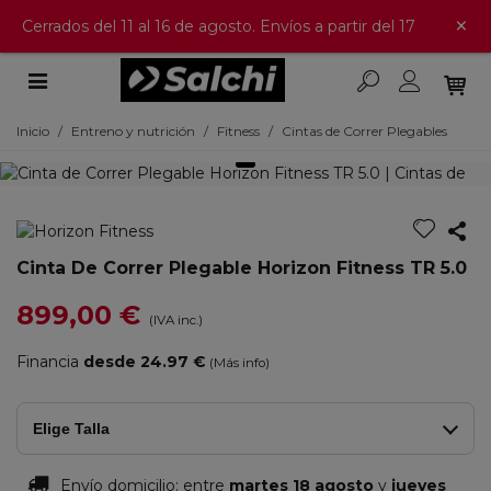
×
Cerrados del 11 al 16 de agosto. Envíos a partir del 17
Inicio
/
Entreno y nutrición
/
Fitness
/
Cintas de Correr Plegables
Cinta De Correr Plegable Horizon Fitness TR 5.0
899,00 €
(IVA inc.)
Financia
desde 24.97 €
(Más info)
Elige Talla
Envío domicilio:
entre
martes 18 agosto
y
jueves