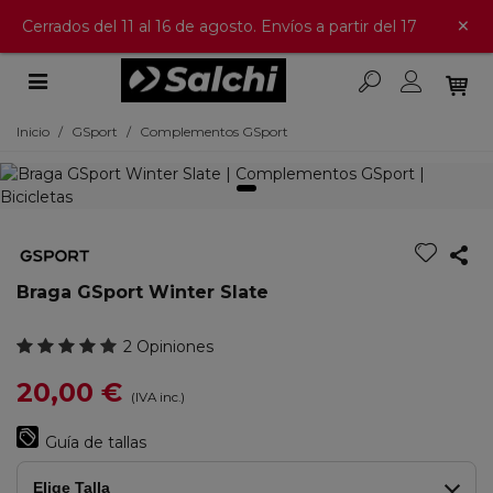
×
Cerrados del 11 al 16 de agosto. Envíos a partir del 17
Inicio
/
GSport
/
Complementos GSport
Braga GSport Winter Slate
2 Opiniones
20,00 €
(IVA inc.)
Guía de tallas
Elige Talla