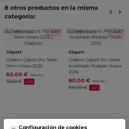
8 otros productos en la misma
categoría:
No disponible
No disponible
Oferta
Oferta
GSport
GSport
Chaleco Gsport Pro Team
Chaleco Gsport Pro Team
Renn Unisex 2026
Acolchado Modular Unisex
2026
60,00 €
(IVA inc.)
80,00 €
75,00 €
(IVA inc.)
-20%
100,00 €
-20%
Configuración de cookies