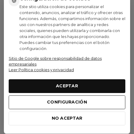
🍪
Ver opciones
Ver opciones
Este sitio utiliza cookies para personalizar el
contenido, anuncios, analizar el tráfico y ofrecer otras
funciones. Además, compartimos información sobre el
uso con nuestros partners de analítica y redes
sociales, quienes pueden utilizarla y combinarla con
otra información que les hayas proporcionado.
Visto recientemente
Puedes cambiar tus preferencias con el botón
configuración.
No disponible
Sitio de Google sobre responsabilidad de datos
empresariales
Leer Política cookies y privacidad
GSport
Braga GSport Winter Slate
ACEPTAR
20,00 €
(IVA inc.)
CONFIGURACIÓN
(2)
Ver opciones
NO ACEPTAR